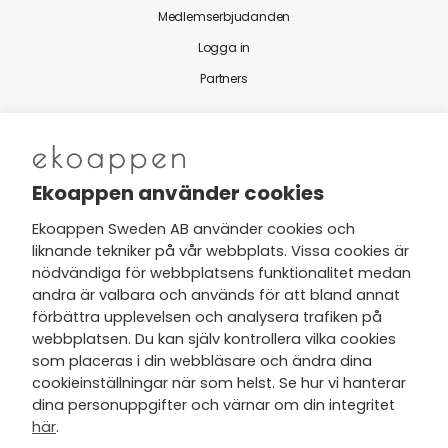
Medlemserbjudanden
Logga in
Partners
Nytt från Ekoappen
Ekoappen använder cookies
Ekoappen Sweden AB använder cookies och
liknande tekniker på vår webbplats. Vissa cookies är
Jag har tagit del av Ekoappens
nödvändiga för webbplatsens funktionalitet medan
personuppgifts- och
andra är valbara och används för att bland annat
integritetspolicy
och tar gärna del
förbättra upplevelsen och analysera trafiken på
av nyheter, hälsotips och exklusiva
webbplatsen. Du kan själv kontrollera vilka cookies
erbjudanden via min e-post.
som placeras i din webbläsare och ändra dina
cookieinställningar när som helst. Se hur vi hanterar
dina personuppgifter och värnar om din integritet
här
.