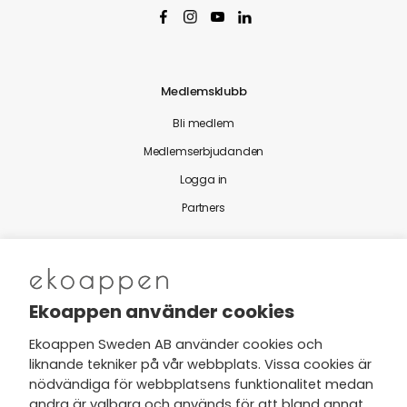
Medlemsklubb
Bli medlem
Medlemserbjudanden
Logga in
Partners
Nytt från Ekoappen
Ekoappen använder cookies
Ekoappen Sweden AB använder cookies och
liknande tekniker på vår webbplats. Vissa cookies är
Jag har tagit del av Ekoappens
nödvändiga för webbplatsens funktionalitet medan
personuppgifts- och
andra är valbara och används för att bland annat
integritetspolicy
och tar gärna del