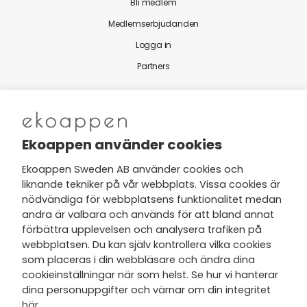
Bli medlem
Medlemserbjudanden
Logga in
Partners
Nytt från Ekoappen
Ekoappen använder cookies
Ekoappen Sweden AB använder cookies och
liknande tekniker på vår webbplats. Vissa cookies är
Jag har tagit del av Ekoappens
nödvändiga för webbplatsens funktionalitet medan
personuppgifts- och
andra är valbara och används för att bland annat
integritetspolicy
och tar gärna del
förbättra upplevelsen och analysera trafiken på
av nyheter, hälsotips och exklusiva
webbplatsen. Du kan själv kontrollera vilka cookies
erbjudanden via min e-post.
som placeras i din webbläsare och ändra dina
cookieinställningar när som helst. Se hur vi hanterar
dina personuppgifter och värnar om din integritet
här
.