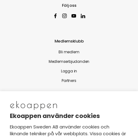
Följ oss
Medlemsklubb
Bli medlem
Medlemserbjudanden
Logga in
Partners
Nytt från Ekoappen
Ekoappen använder cookies
Ekoappen Sweden AB använder cookies och
liknande tekniker på vår webbplats. Vissa cookies är
Jag har tagit del av Ekoappens