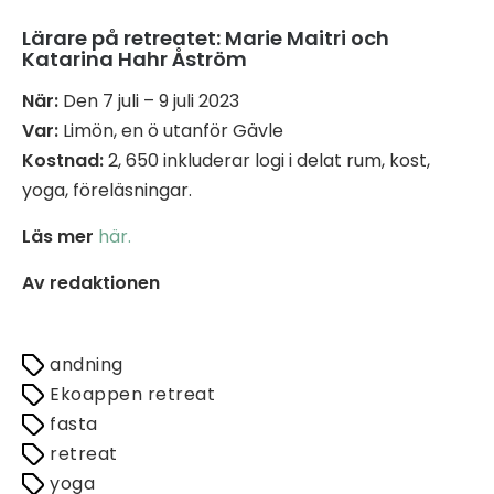
Lärare på retreatet: Marie Maitri och
Katarina Hahr Åström
När:
Den 7 juli – 9 juli 2023
Var:
Limön, en ö utanför Gävle
Kostnad:
2, 650 inkluderar logi i delat rum, kost,
yoga, föreläsningar.
Läs mer
här.
Av redaktionen
andning
Ekoappen retreat
fasta
retreat
yoga