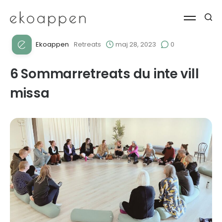
Ekoappen
Retreats
maj 28, 2023
0
6 Sommarretreats du inte vill
missa