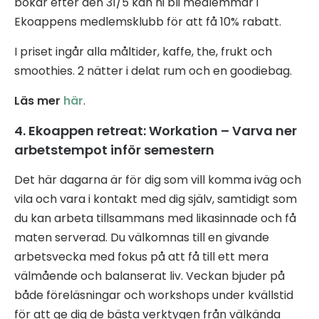
bokar efter den 31/5 kan ni bli medlemmar i
Ekoappens medlemsklubb för att få 10% rabatt.
I priset ingår alla måltider, kaffe, the, frukt och
smoothies. 2 nätter i delat rum och en goodiebag.
Läs mer
här
.
4. Ekoappen retreat: Workation – Varva ner
arbetstempot inför semestern
Det här dagarna är för dig som vill komma iväg och
vila och vara i kontakt med dig själv, samtidigt som
du kan arbeta tillsammans med likasinnade och få
maten serverad. Du välkomnas till en givande
arbetsvecka med fokus på att få till ett mera
välmående och balanserat liv. Veckan bjuder på
både föreläsningar och workshops under kvällstid
för att ge dig de bästa verktygen från välkända