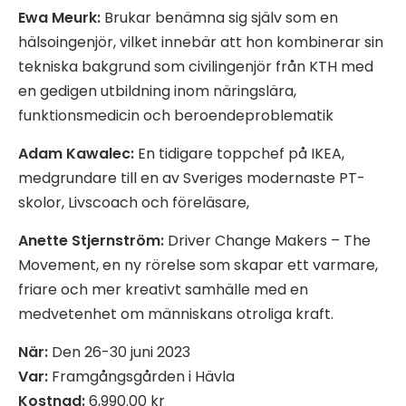
Ewa Meurk:
Brukar benämna sig själv som en
hälsoingenjör, vilket innebär att hon kombinerar sin
tekniska bakgrund som civilingenjör från KTH med
en gedigen utbildning inom näringslära,
funktionsmedicin och beroendeproblematik
Adam Kawalec:
En tidigare toppchef på IKEA,
medgrundare till en av Sveriges modernaste PT-
skolor, Livscoach och föreläsare,
Anette Stjernström:
Driver Change Makers – The
Movement, en ny rörelse som skapar ett varmare,
friare och mer kreativt samhälle med en
medvetenhet om människans otroliga kraft.
När:
Den 26-30 juni 2023
Var:
Framgångsgården i Hävla
Kostnad:
6,990.00 kr