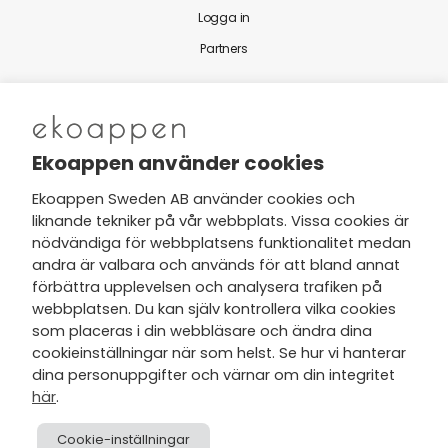
Logga in
Partners
Nytt från Ekoappen
Ekoappen använder cookies
Ekoappen Sweden AB använder cookies och
liknande tekniker på vår webbplats. Vissa cookies är
Jag har tagit del av Ekoappens
nödvändiga för webbplatsens funktionalitet medan
personuppgifts- och
andra är valbara och används för att bland annat
integritetspolicy
och tar gärna del
förbättra upplevelsen och analysera trafiken på
av nyheter, hälsotips och exklusiva
webbplatsen. Du kan själv kontrollera vilka cookies
erbjudanden via min e-post.
som placeras i din webbläsare och ändra dina
cookieinställningar när som helst. Se hur vi hanterar
dina personuppgifter och värnar om din integritet
här
.
Cookie-inställningar