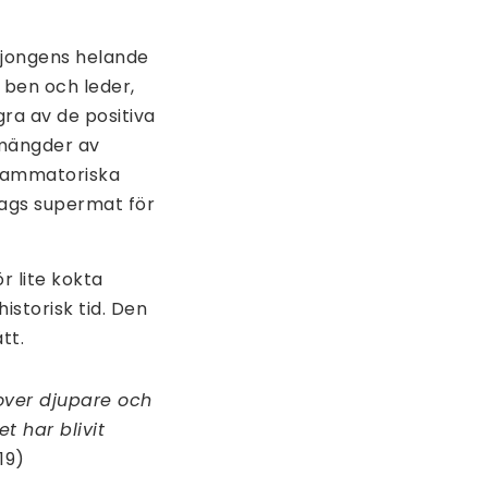
ljongens helande
ben och leder,
ra av de positiva
 mängder av
nflammatoriska
slags supermat för
r lite kokta
istorisk tid. Den
tt.
sover djupare och
t har blivit
19)