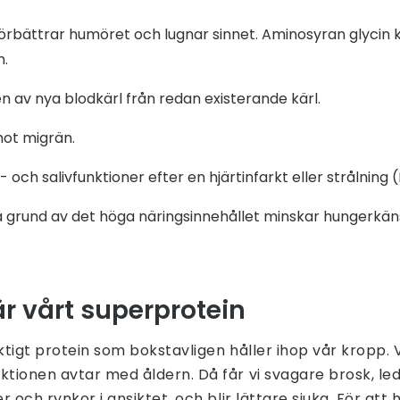
örbättrar humöret och lugnar sinnet. Aminosyran glycin
n.
en av nya blodkärl från redan existerande kärl.
mot migrän.
 och salivfunktioner efter en hjärtinfarkt eller strålning (
 grund av det höga näringsinnehållet minskar hungerkäns
r vårt superprotein
ktigt protein som bokstavligen håller ihop vår kropp. Vi
ktionen avtar med åldern. Då får vi svagare brosk, le
r och rynkor i ansiktet, och blir lättare sjuka. För att hå