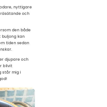
odare, nyttigare
 gräsätande och
tersom den både
t buljong kan
om tiden sedan
inskar.
ver djupare och
 blivit
 står mig i
god!