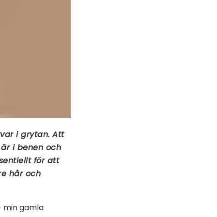
ar i grytan. Att
 är i benen och
ntiellt för att
re hår och
– min gamla