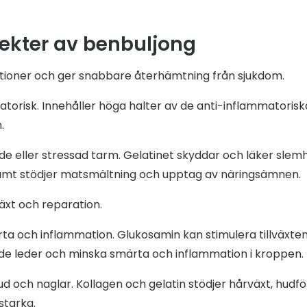
fekter av benbuljong
tioner och ger snabbare återhämtning från sjukdom.
atorisk. Innehåller höga halter av de anti-inflammatoris
.
de eller stressad tarm. Gelatinet skyddar och läker slem
amt stödjer matsmältning och upptag av näringsämnen.
äxt och reparation.
ta och inflammation. Glukosamin kan stimulera tillväxten
e leder och minska smärta och inflammation i kroppen.
hud och naglar. Kollagen och gelatin stödjer hårväxt, hudf
starka.