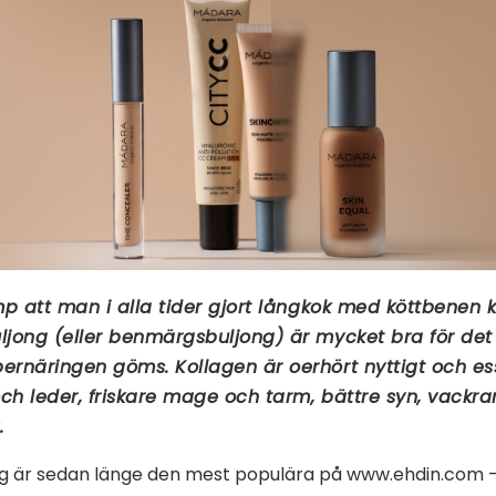
p att man i alla tider gjort långkok med köttbenen kv
jong (eller benmärgsbuljong) är mycket bra för det
näringen göms. Kollagen är oerhört nyttigt och esse
ch leder, friskare mage och tarm, bättre syn, vackra
.
g är sedan länge den mest populära på www.ehdin.com 