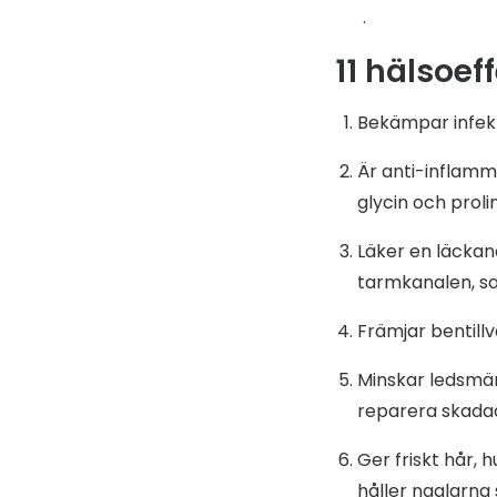
.
11 hälsoef
Bekämpar infek
Är anti-inflamm
glycin och prolin
Läker en läckan
tarmkanalen, s
Främjar bentillv
Minskar ledsmär
reparera skadad
Ger friskt hår, 
håller naglarna 