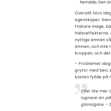
hemsida. Den är 
Överallt hörs id
egenskaper. Geno
friskare mage, bä
hälsoeffekterna. 
nyttiga ämnen sås
ämnen, och inte 
kroppen, och det 
– Problemet idag 
grytor med ben, s
kosten fyllde på 
Efter lite mer
lugnare än på 
glansigare.
– S