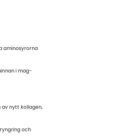
ka aminosyrorna
hinnan i mag-
 av nytt kollagen,
öryngring och