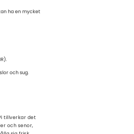
 kan ha en mycket
IR).
lor och sug.
 tillverkar det
der och senor,
lla sig frisk