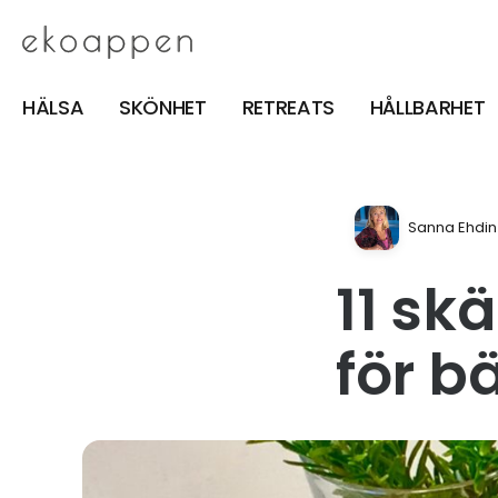
HÄLSA
SKÖNHET
RETREATS
HÅLLBARHET
Sanna Ehdin
11 sk
för b