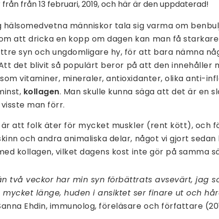
från från 13 februari, 2019, och här är den uppdaterad!
ag hälsomedvetna människor tala sig varma om benbu
m att dricka en kopp om dagen kan man få starkare 
ttre syn och ungdomligare hy, för att bara nämna någ
Att det blivit så populärt beror på att den innehåller
om vitaminer, mineraler, antioxidanter, olika anti-i
minst,
kollagen
. Man skulle kunna säga att det är en 
visste man förr.
är att folk äter för mycket muskler (rent kött), och fö
kinn och andra animaliska delar, något vi gjort sedan h
med kollagen, vilket dagens kost inte gör på samma sä
 än två veckor har min syn förbättrats avsevärt, jag 
mycket länge, huden i ansiktet ser finare ut och håre
anna Ehdin, immunolog, föreläsare och författare (20