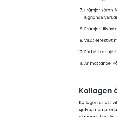
Främjar sömn, f
lugnande verka
Främjar tillväxt
Visat effektivt 
Förbättrar hjärt-
Är mättande. På
.
Kollagen ä
Kollagen är ett vi
själva, men produ
slappare hud, linje