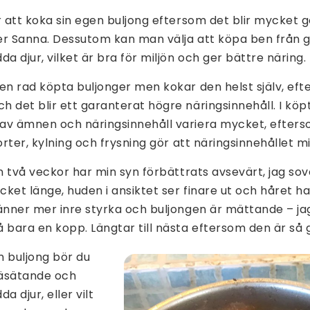
r att koka sin egen buljong eftersom det blir mycket g
äger Sanna. Dessutom kan man välja att köpa ben från
a djur, vilket är bra för miljön och ger bättre näring.
 en rad köpta buljonger men kokar den helst själv, ef
 det blir ett garanterat högre näringsinnehåll. I köp
av ämnen och näringsinnehåll variera mycket, efters
orter, kylning och frysning gör att näringsinnehållet m
än två veckor har min syn förbättrats avsevärt, jag so
ket länge, huden i ansiktet ser finare ut och håret har
änner mer inre styrka och buljongen är mättande – jag
bara en kopp. Längtar till nästa eftersom den är så 
n buljong bör du
räsätande och
a djur, eller vilt