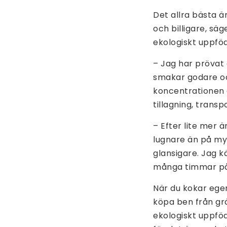
Det allra bästa ä
och billigare, s
ekologiskt uppfödd
– Jag har prövat
smakar godare och
koncentrationen 
tillagning, transp
– Efter lite mer 
lugnare än på myc
glansigare. Jag k
många timmar på 
När du kokar ege
köpa ben från g
ekologiskt uppfödd