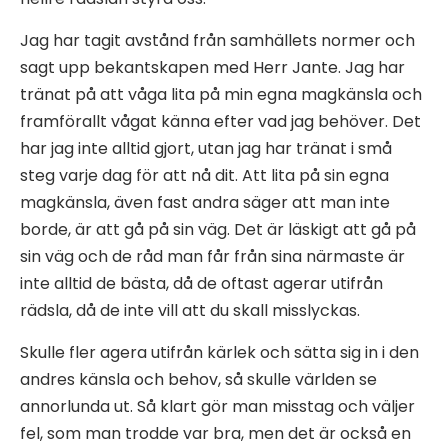
Jag har tagit avstånd från samhällets normer och
sagt upp bekantskapen med Herr Jante. Jag har
tränat på att våga lita på min egna magkänsla och
framförallt vågat känna efter vad jag behöver. Det
har jag inte alltid gjort, utan jag har tränat i små
steg varje dag för att nå dit. Att lita på sin egna
magkänsla, även fast andra säger att man inte
borde, är att gå på sin väg. Det är läskigt att gå på
sin väg och de råd man får från sina närmaste är
inte alltid de bästa, då de oftast agerar utifrån
rädsla, då de inte vill att du skall misslyckas.
Skulle fler agera utifrån kärlek och sätta sig in i den
andres känsla och behov, så skulle världen se
annorlunda ut. Så klart gör man misstag och väljer
fel, som man trodde var bra, men det är också en