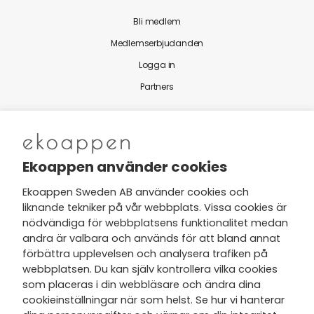
Bli medlem
Medlemserbjudanden
Logga in
Partners
Nytt från Ekoappen
Ekoappen använder cookies
Ekoappen Sweden AB använder cookies och
liknande tekniker på vår webbplats. Vissa cookies är
Jag har tagit del av Ekoappens
nödvändiga för webbplatsens funktionalitet medan
personuppgifts- och
andra är valbara och används för att bland annat
integritetspolicy
och tar gärna del
förbättra upplevelsen och analysera trafiken på
av nyheter, hälsotips och exklusiva
webbplatsen. Du kan själv kontrollera vilka cookies
erbjudanden via min e-post.
som placeras i din webbläsare och ändra dina
cookieinställningar när som helst. Se hur vi hanterar