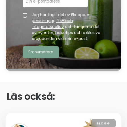
Jag har tagit del av Ekoappens
personuppgifts- och
integritetspolicy
och tar gärna del
av nyheter, hälsotips och exklusiva
erbjudanden via min e-post.
Läs också:
BLOGG