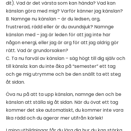
dit). Vad är det värsta som kan hända? Vad kan
känslan göra med mig? Varför känner jag känslan?
B. Namnge nu känslan – är du ledsen, arg,
frustrerad, rädd eller är du avundsjuk? Namnge
känslan med – jag är leden för att jag inte har
någon energi, eller jag är arg för att jag aldrig gör
rätt. Vad är grundorsaken?
C. Ta nu farväl av känslan – säg högt till dig själv och
till känsla: kan du inte åka på “semester” ett tag
och ge mig utrymme och be den snällt ta ett steg
åt sidan.
Öva nu på att ta upp känslan, namnge den och be
känslan att ställa sig åt sidan. När du övat ett tag
kommer det ske automatiskt, du kommer inte vara
lika rädd och du agerar mer utifrån kärlek!
I mina utbildningar får du lära dig hur du kan stärka