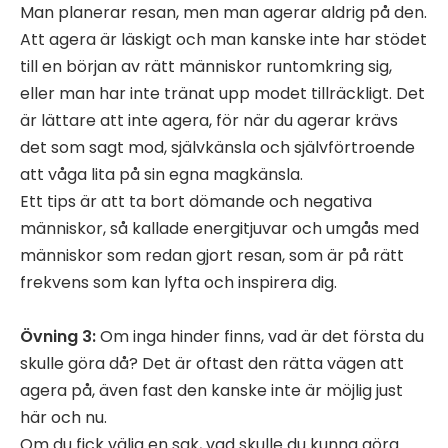
Man planerar resan, men man agerar aldrig på den.
Att agera är läskigt och man kanske inte har stödet
till en början av rätt människor runtomkring sig,
eller man har inte tränat upp modet tillräckligt. Det
är lättare att inte agera, för när du agerar krävs
det som sagt mod, självkänsla och självförtroende
att våga lita på sin egna magkänsla.
Ett tips är att ta bort dömande och negativa
människor, så kallade energitjuvar och umgås med
människor som redan gjort resan, som är på rätt
frekvens som kan lyfta och inspirera dig.
Övning 3:
Om inga hinder finns, vad är det första du
skulle göra då? Det är oftast den rätta vägen att
agera på, även fast den kanske inte är möjlig just
här och nu.
Om du fick välja en sak, vad skulle du kunna göra