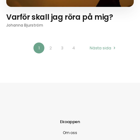
Varför skall jag röra på mig?
Johanna Bjurström
1
2
3
4
Nästa sida
Ekoappen
Om oss