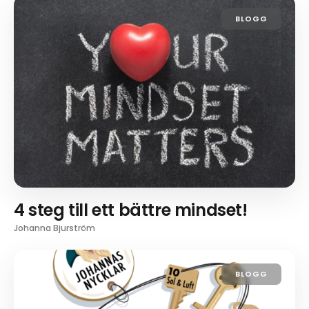
BLOGG
4 steg till ett bättre mindset!
Johanna Bjurström
BLOGG