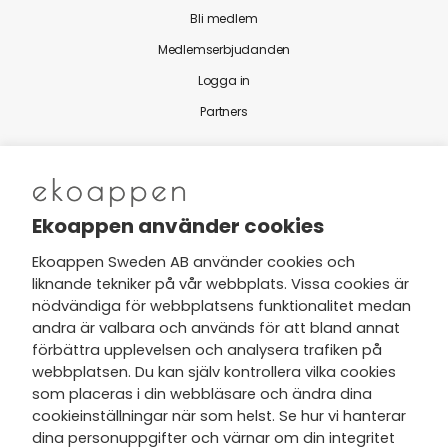
Bli medlem
Medlemserbjudanden
Logga in
Partners
Nytt från Ekoappen
Ekoappen använder cookies
Ekoappen Sweden AB använder cookies och
liknande tekniker på vår webbplats. Vissa cookies är
Jag har tagit del av Ekoappens
nödvändiga för webbplatsens funktionalitet medan
personuppgifts- och
andra är valbara och används för att bland annat
integritetspolicy
och tar gärna del
förbättra upplevelsen och analysera trafiken på
av nyheter, hälsotips och exklusiva
webbplatsen. Du kan själv kontrollera vilka cookies
erbjudanden via min e-post.
som placeras i din webbläsare och ändra dina
cookieinställningar när som helst. Se hur vi hanterar
dina personuppgifter och värnar om din integritet