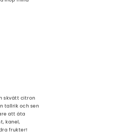
n skvätt citron
 tallrik och sen
are att äta
t, kanel,
ra frukter!