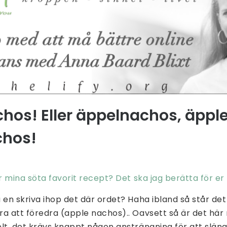
hos! Eller äppelnachos, äppl
chos!
är mina söta favorit recept? Det ska jag berätta för er
 en skriva ihop det där ordet? Haha ibland så står det 
a att föredra (apple nachos).. Oavsett så är det här
lt, det krävs knappt någon ansträngning för att slän