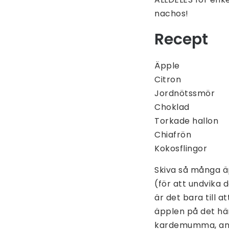
nachos!
Recept
Äpple
Citron
Jordnötssmör
Choklad
Torkade hallon
Chiafrön
Kokosflingor
Skiva så många äp
(för att undvika 
är det bara till a
äpplen på det här
kardemumma, andr