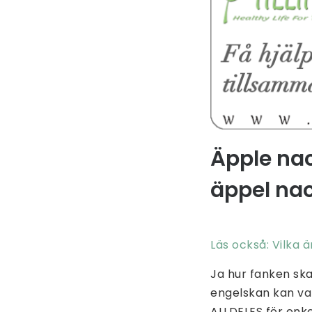
Äpple nac
äppel na
Läs också: Vilka 
Ja hur fanken ska
engelskan kan var
ALLDELES för enke