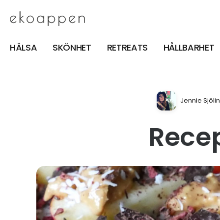
HÄLSA
SKÖNHET
RETREATS
HÅLLBARHET
Jennie Sjöli
Recep