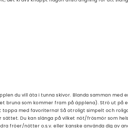
plen du vill äta i tunna skivor. Blanda samman med e
det bruna som kommer fram på äpplena). Strö ut på en
tt toppa med favoriterna! Så otroligt simpelt och rolig
 sättet. Du kan slänga på vilket nöt/frösmör som hels
a fröer/nötter o.s.v. eller kanske använda dig av and