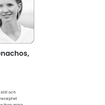
enachos,
still och
 receptet
ga ihop mina