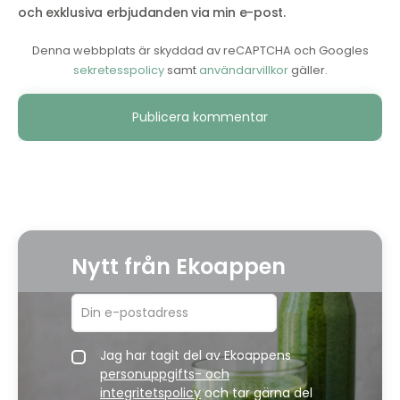
och exklusiva erbjudanden via min e-post.
Denna webbplats är skyddad av reCAPTCHA och Googles
sekretesspolicy
samt
användarvillkor
gäller.
Alternative:
Nytt från Ekoappen
Jag har tagit del av Ekoappens
personuppgifts- och
integritetspolicy
och tar gärna del