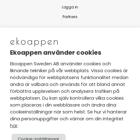
Logga in
Partners
Nytt från Ekoappen
Ekoappen använder cookies
Ekoappen Sweden AB använder cookies och
liknande tekniker på vår webbplats. Vissa cookies är
Jag har tagit del av Ekoappens
nödvändiga för webbplatsens funktionalitet medan
personuppgifts- och
andra är valbara och används för att bland annat
integritetspolicy
och tar gärna del
förbättra upplevelsen och analysera trafiken på
av nyheter, hälsotips och exklusiva
webbplatsen. Du kan själv kontrollera vilka cookies
erbjudanden via min e-post.
som placeras i din webbläsare och ändra dina
cookieinställningar när som helst. Se hur vi hanterar
dina personuppgifter och värnar om din integritet
här
.
Cookie-inställningar