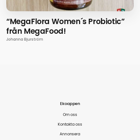
“MegaFlora Women´s Probiotic”
från MegaFood!
Johanna Bjurström
Ekoappen
Om oss
Kontakta oss
Annonsera