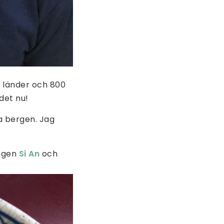
3 länder och 800
det nu!
a bergen. Jag
angen
Si An
och