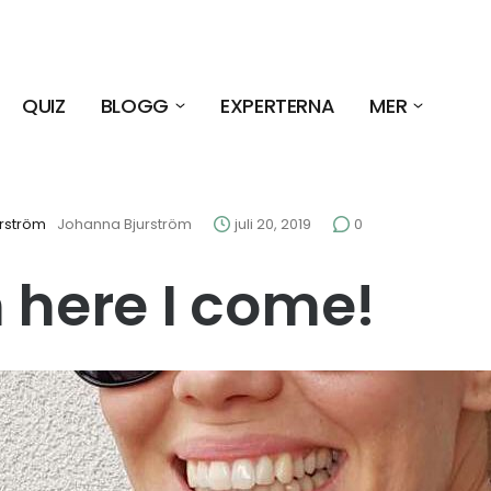
QUIZ
BLOGG
EXPERTERNA
MER
rström
Johanna Bjurström
juli 20, 2019
0
n here I come!