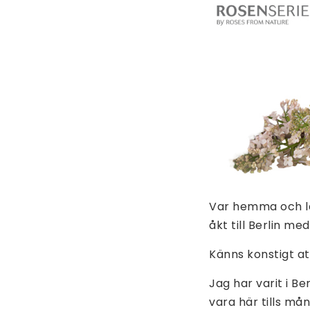
Var hemma och la
åkt till Berlin m
Känns konstigt at
Jag har varit i B
vara här tills må