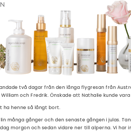
ndade två dagar från den långa flygresan från Austra
ed William och Fredrik. Önskade att Nathalie kunde var
t ha henne så långt bort.
erlin många gånger och den senaste gången i julas. Tank
ndag morgon och sedan vidare ner till alperna. Vi har 