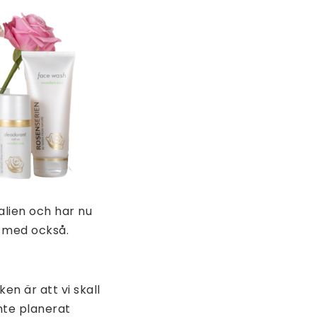
lien och har nu
a med också.
en är att vi skall
inte planerat