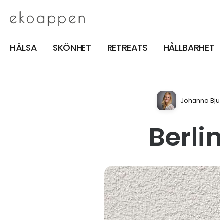
HÄLSA
SKÖNHET
RETREATS
HÅLLBARHET
Johanna Bju
Berli