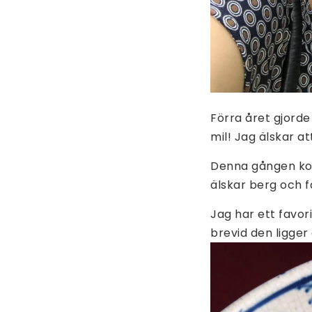
Förra året gjorde
mil! Jag älskar a
Denna gången kom
älskar berg och f
Jag har ett favor
brevid den ligger 