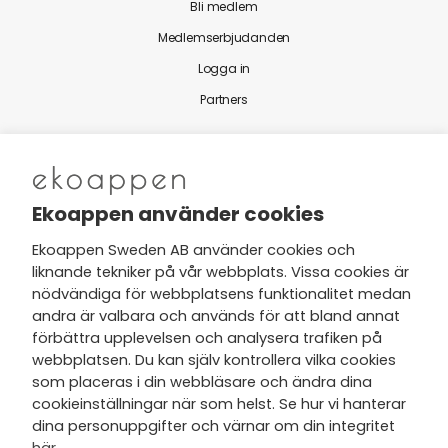
Bli medlem
Medlemserbjudanden
Logga in
Partners
Nytt från Ekoappen
Ekoappen använder cookies
Ekoappen Sweden AB använder cookies och
liknande tekniker på vår webbplats. Vissa cookies är
Jag har tagit del av Ekoappens
nödvändiga för webbplatsens funktionalitet medan
personuppgifts- och
andra är valbara och används för att bland annat
integritetspolicy
och tar gärna del
förbättra upplevelsen och analysera trafiken på
av nyheter, hälsotips och exklusiva
webbplatsen. Du kan själv kontrollera vilka cookies
erbjudanden via min e-post.
som placeras i din webbläsare och ändra dina
cookieinställningar när som helst. Se hur vi hanterar
dina personuppgifter och värnar om din integritet