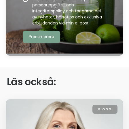
personuppgifts- och
integritetspolicy
och tar gärna del
av nyheter, hälsotips och exklusiva
erbjudanden via min e-post.
Läs också:
BLOGG