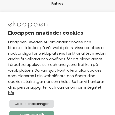
Partners
Nytt från Ekoappen
Ekoappen använder cookies
Ekoappen Sweden AB använder cookies och
liknande tekniker på vår webbplats. Vissa cookies är
Jag har tagit del av Ekoappens
nödvändiga för webbplatsens funktionalitet medan
personuppgifts- och
andra är valbara och används för att bland annat
integritetspolicy
och tar gärna del
förbättra upplevelsen och analysera trafiken på
av nyheter, hälsotips och exklusiva
webbplatsen. Du kan själv kontrollera vilka cookies
erbjudanden via min e-post.
som placeras i din webbläsare och ändra dina
cookieinställningar när som helst. Se hur vi hanterar
dina personuppgifter och värnar om din integritet
här
.
Cookie-inställningar