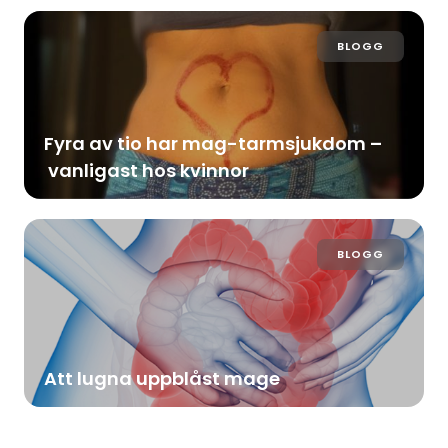
BLOGG
Fyra av tio har mag-tarmsjukdom –
vanligast hos kvinnor
BLOGG
Att lugna uppblåst mage