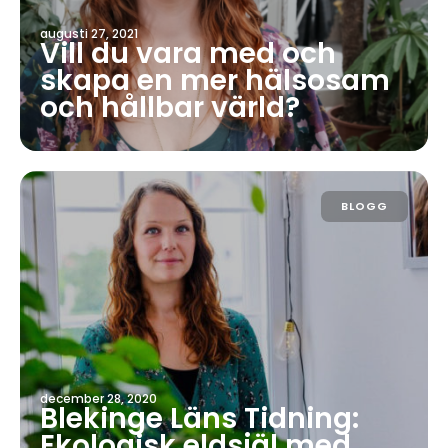
augusti 27, 2021
Vill du vara med och
skapa en mer hälsosam
och hållbar värld?
BLOGG
december 28, 2020
Blekinge Läns Tidning:
Ekologisk eldsjäl med