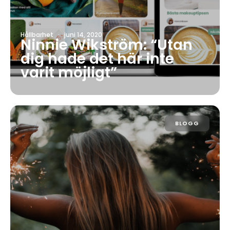
Hållbarhet
·
juni 14, 2020
Ninnie Wikström: “Utan
dig hade det här inte
varit möjligt”
BLOGG