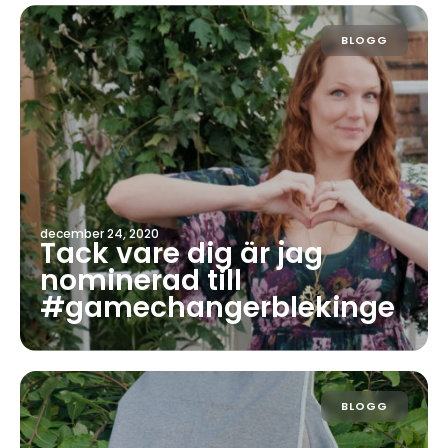
BLOGG
december 24, 2020
Tack vare dig är jag
nominerad till
#gamechangerblekinge
BLOGG