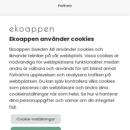
Partners
Nytt från Ekoappen
Ekoappen använder cookies
Ekoappen Sweden AB använder cookies och
liknande tekniker på vår webbplats. Vissa cookies är
Jag har tagit del av Ekoappens
nödvändiga för webbplatsens funktionalitet medan
personuppgifts- och
andra är valbara och används för att bland annat
integritetspolicy
och tar gärna del
förbättra upplevelsen och analysera trafiken på
av nyheter, hälsotips och exklusiva
webbplatsen. Du kan själv kontrollera vilka cookies
erbjudanden via min e-post.
som placeras i din webbläsare och ändra dina
cookieinställningar när som helst. Se hur vi hanterar
dina personuppgifter och värnar om din integritet
här
.
Cookie-inställningar