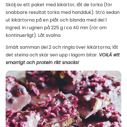
Skölj av ett paket med kikärtor, låt de torka (för
snabbare resultat torka med handduk). Strö sedan
ut kikärtorna på en plåt och blanda med del 1
ingred. In i ugnen på 225 g i ca 40 min (rör om
kontinuerligt). Låt svalna.
Smält samman del 2 och ringla över kikärtorna, låt
det stelna och skär sen upp i lagom bitar.
VOILÀ ett
smarrigt och protein rikt snacks!