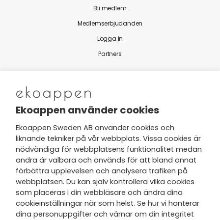
Bli medlem
Medlemserbjudanden
Logga in
Partners
Nytt från Ekoappen
Ekoappen använder cookies
Ekoappen Sweden AB använder cookies och
liknande tekniker på vår webbplats. Vissa cookies är
Jag har tagit del av Ekoappens
nödvändiga för webbplatsens funktionalitet medan
personuppgifts- och
andra är valbara och används för att bland annat
integritetspolicy
och tar gärna del
förbättra upplevelsen och analysera trafiken på
av nyheter, hälsotips och exklusiva
webbplatsen. Du kan själv kontrollera vilka cookies
erbjudanden via min e-post.
som placeras i din webbläsare och ändra dina
cookieinställningar när som helst. Se hur vi hanterar
dina personuppgifter och värnar om din integritet