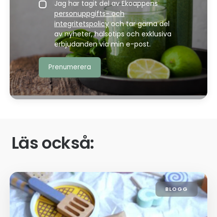
Jag har tagit del av Ekoappens
personuppgifts- och
integritetspolicy
och tar gärna del
av nyheter, hälsotips och exklusiva
erbjudanden via min e-post.
Läs också:
BLOGG