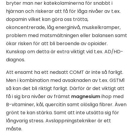
bryter man ner katekolaminerna för snabbt i
hjärnan och riskerar att få för låga nivåer av t.ex.
dopamin vilket kan göra oss trötta,
okoncentrerade, låg energinivå, muskelkramper,
problem med matsmältningen eller balansen samt
ökar risken för att bli beroende av opioider.
Kunskap om detta är extra viktigt vid t.ex. AD/HD-
diagnos.
Att ensamt ha ett nedsatt COMT är inte så farligt.
Men i kombination med avsaknaden av t.ex. GSTM1
så kan det bli riktigt farligt. Därför är det viktigt att
få i sig bra nivåer av främst
magnesium
ihop med
B-vitaminer, kål, quercitin samt olösliga fibrer. Även
grönt te kan stärka. Samt att inte utsätta sig för
långvarig stress. Avslappningstekniker är ett
måste.