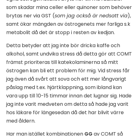
som skadar mina celler eller quinoner som behöver
brytas ner via GST (
som jag också är nedsatt via
),
samt ökar mängden av östrogenets mer farliga s.k
metabolit då det är stopp i resten av kedjan.
Detta betyder att jag inte bör dricka kaffe och
alkohol, samt undvika stress då detta gör att COMT
främst prioriteras till katekolaminerna så mitt
östrogen kan bli ett problem för mig. Vid stress får
jag även då svårt att sova och ett mer långvarigt
påslag med t.ex. hjärtklappning, som ibland kan
vara upp till 10-15 timmar innan det lugnar sig. Hade
jag inte varit medveten om detta så hade jag varit
hos läkare för längesedan då det har blivit värre
med åldern.
Har man istället kombinationen
GG
av COMT så