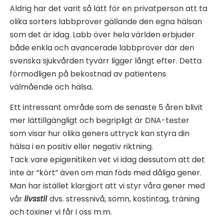
Aldrig har det varit så lätt för en privatperson att ta
olika sorters labbprover gällande den egna hälsan
som det är idag. Labb över hela världen erbjuder
både enkla och avancerade labbprover där den
svenska sjukvården tyvärr ligger långt efter. Detta
förmodligen på bekostnad av patientens
välmående och hälsa.
Ett intressant område som de senaste 5 åren blivit
mer lättillgängligt och begripligt är DNA-tester
som visar hur olika geners uttryck kan styra din
hälsa i en positiv eller negativ riktning.
Tack vare epigenitiken vet vi idag dessutom att det
inte är “kört” även om man föds med dåliga gener.
Man har istället klargjort att vi styr våra gener med
vår
livsstil
dvs. stressnivå, sömn, kostintag, träning
och toxiner vi får i oss m.m.