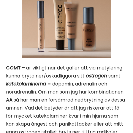
COMT
– är viktigt när det gäller att via metylering
kunna bryta ner/oskadliggöra sitt
östrogen
samt
katekolaminerna
= dopamin, adrenalin och
noradrenalin. Om man som jag har kombinationen
AA
så har man en försämrad nedbrytning av dessa
ämnen. Vad det betyder är att jag riskerar att få
för mycket katekolaminer kvar i min hjärna som
kan skapa ångest och panikattacker eller att mitt
egna östrogen istället bryts ner till fria radikaler