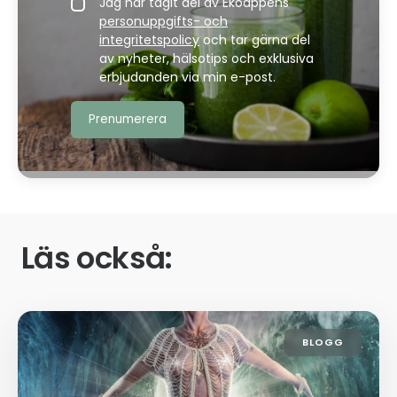
Jag har tagit del av Ekoappens
personuppgifts- och
integritetspolicy
och tar gärna del
av nyheter, hälsotips och exklusiva
erbjudanden via min e-post.
Läs också:
BLOGG