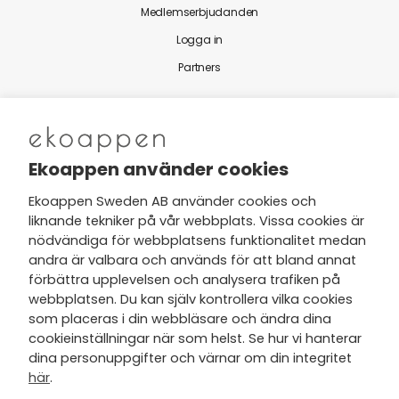
Medlemserbjudanden
Logga in
Partners
Nytt från Ekoappen
Ekoappen använder cookies
Ekoappen Sweden AB använder cookies och
liknande tekniker på vår webbplats. Vissa cookies är
Jag har tagit del av Ekoappens
nödvändiga för webbplatsens funktionalitet medan
personuppgifts- och
andra är valbara och används för att bland annat
integritetspolicy
och tar gärna del
förbättra upplevelsen och analysera trafiken på
av nyheter, hälsotips och exklusiva
webbplatsen. Du kan själv kontrollera vilka cookies
erbjudanden via min e-post.
som placeras i din webbläsare och ändra dina
cookieinställningar när som helst. Se hur vi hanterar
dina personuppgifter och värnar om din integritet
här
.