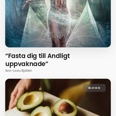
“Fasta dig till Andligt
uppvaknade”
Ann-Loou Bjällén
BLOGG