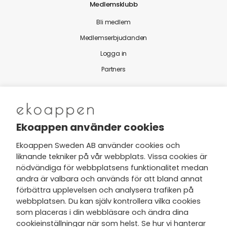
Medlemsklubb
Bli medlem
Medlemserbjudanden
Logga in
Partners
Nytt från Ekoappen
Ekoappen använder cookies
Ekoappen Sweden AB använder cookies och
liknande tekniker på vår webbplats. Vissa cookies är
Jag har tagit del av Ekoappens
nödvändiga för webbplatsens funktionalitet medan
personuppgifts- och
andra är valbara och används för att bland annat
integritetspolicy
och tar gärna del
förbättra upplevelsen och analysera trafiken på
av nyheter, hälsotips och exklusiva
webbplatsen. Du kan själv kontrollera vilka cookies
erbjudanden via min e-post.
som placeras i din webbläsare och ändra dina
cookieinställningar när som helst. Se hur vi hanterar