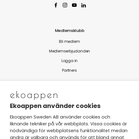
Medlemsklubb
Bli medlem
Medlemserbjudanden
Logga in
Partners
Nytt från Ekoappen
Ekoappen använder cookies
Ekoappen Sweden AB använder cookies och
liknande tekniker på vår webbplats. Vissa cookies är
Jag har tagit del av Ekoappens
nödvändiga för webbplatsens funktionalitet medan
personuppgifts- och
andra är valbara och används för att bland annat
integritetspolicy
och tar gärna del