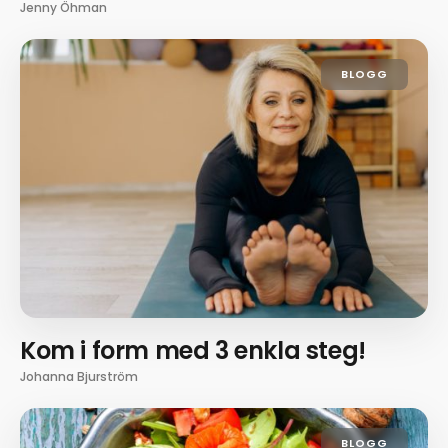
Jenny Öhman
BLOGG
Kom i form med 3 enkla steg!
Johanna Bjurström
BLOGG