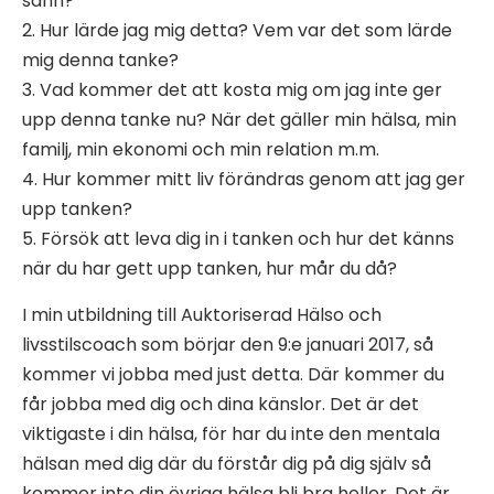
sann?
2. Hur lärde jag mig detta? Vem var det som lärde
mig denna tanke?
3. Vad kommer det att kosta mig om jag inte ger
upp denna tanke nu? När det gäller min hälsa, min
familj, min ekonomi och min relation m.m.
4. Hur kommer mitt liv förändras genom att jag ger
upp tanken?
5. Försök att leva dig in i tanken och hur det känns
när du har gett upp tanken, hur mår du då?
I min utbildning till Auktoriserad Hälso och
livsstilscoach som börjar den 9:e januari 2017, så
kommer vi jobba med just detta. Där kommer du
får jobba med dig och dina känslor. Det är det
viktigaste i din hälsa, för har du inte den mentala
hälsan med dig där du förstår dig på dig själv så
kommer inte din övriga hälsa bli bra heller. Det är