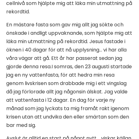
cellnivå som hjälpte mig att läka min utmattning på
rekordtid.
En mästare fasta som gav mig allt jag sökte och
önskade i andligt uppvaknande, som hjälpte mig att
läka min utmattning på rekordtid. Jesus fastade i
öknen i 40 dagar för att nå upplysning… vi har alla
våra vägar att gå. Ett år har passerat sedan jag
gjorde denna resa.I somras, den 23 augusti startade
jag en ny vattenfasta, för att hedra min resa
genom livskrisen som drabbade mig i ett vingslag
då jag förlorade allt jag någonsin älskat. Jag valde
att vattenfasta i 12 dagar. En dag för varje ny
månad som jag lyckats ta mig framåt rakt igenom
krisen utan att undvika den eller smärtan som den
bar med sig.
Avslut är alltid en start på något nytt…..viskar källan