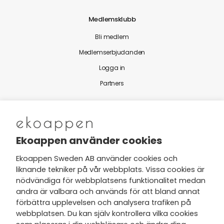
Medlemsklubb
Bli medlem
Medlemserbjudanden
Logga in
Partners
Nytt från Ekoappen
Ekoappen använder cookies
Ekoappen Sweden AB använder cookies och
liknande tekniker på vår webbplats. Vissa cookies är
Jag har tagit del av Ekoappens
nödvändiga för webbplatsens funktionalitet medan
personuppgifts- och
andra är valbara och används för att bland annat
integritetspolicy
och tar gärna del
förbättra upplevelsen och analysera trafiken på
av nyheter, hälsotips och exklusiva
webbplatsen. Du kan själv kontrollera vilka cookies
erbjudanden via min e-post.