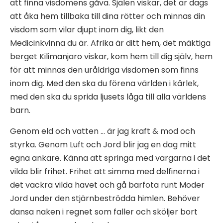
att finna visdomens gåva. Själen viskar, det är dags
att åka hem tillbaka till dina rötter och minnas din
visdom som vilar djupt inom dig, likt den
Medicinkvinna du är. Afrika är ditt hem, det mäktiga
berget Kilimanjaro viskar, kom hem till dig själv, hem
för att minnas den uråldriga visdomen som finns
inom dig. Med den ska du förena världen i kärlek,
med den ska du sprida ljusets låga till alla världens
barn.
Genom eld och vatten … är jag kraft & mod och
styrka. Genom Luft och Jord blir jag en dag mitt
egna ankare. Känna att springa med vargarna i det
vilda blir frihet. Frihet att simma med delfinerna i
det vackra vilda havet och gå barfota runt Moder
Jord under den stjärnbeströdda himlen. Behöver
dansa naken i regnet som faller och sköljer bort