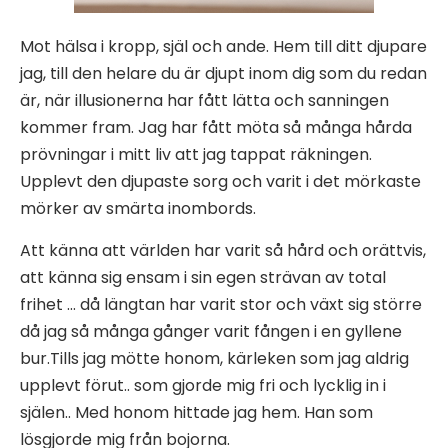
Mot hälsa i kropp, själ och ande. Hem till ditt djupare
jag, till den helare du är djupt inom dig som du redan
är, när illusionerna har fått lätta och sanningen
kommer fram. Jag har fått möta så många hårda
prövningar i mitt liv att jag tappat räkningen.
Upplevt den djupaste sorg och varit i det mörkaste
mörker av smärta inombords.
Att känna att världen har varit så hård och orättvis,
att känna sig ensam i sin egen strävan av total
frihet … då längtan har varit stor och växt sig större
då jag så många gånger varit fången i en gyllene
bur.Tills jag mötte honom, kärleken som jag aldrig
upplevt förut.. som gjorde mig fri och lycklig in i
själen.. Med honom hittade jag hem. Han som
lösgjorde mig från bojorna.