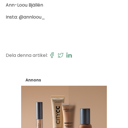
Ann-Loou Bjällén
Insta: @annloou_
Dela denna artikel:
Annons