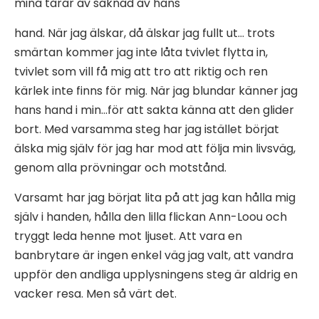
mina tårar av saknad av hans
hand. När jag älskar, då älskar jag fullt ut… trots
smärtan kommer jag inte låta tvivlet flytta in,
tvivlet som vill få mig att tro att riktig och ren
kärlek inte finns för mig. När jag blundar känner jag
hans hand i min…för att sakta känna att den glider
bort. Med varsamma steg har jag istället börjat
älska mig själv för jag har mod att följa min livsväg,
genom alla prövningar och motstånd.
Varsamt har jag börjat lita på att jag kan hålla mig
själv i handen, hålla den lilla flickan Ann-Loou och
tryggt leda henne mot ljuset. Att vara en
banbrytare är ingen enkel väg jag valt, att vandra
uppför den andliga upplysningens steg är aldrig en
vacker resa. Men så värt det.