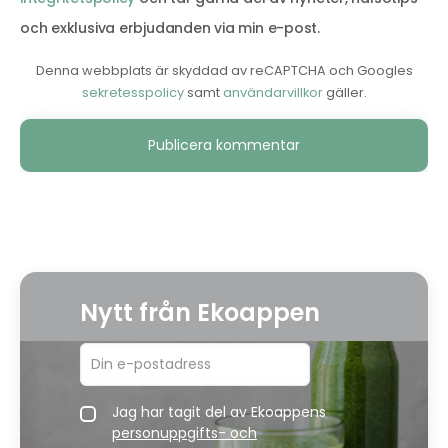
och exklusiva erbjudanden via min e-post.
Denna webbplats är skyddad av reCAPTCHA och Googles
sekretesspolicy
samt
användarvillkor
gäller.
Alternative:
Nytt från Ekoappen
Jag har tagit del av Ekoappens
personuppgifts- och