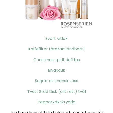
Svart vitlök
Kaffefilter (återanvändbart)
Christmas spirit doftljus
Bivaxduk
Sugrör av svensk vass
Tvätt Städ Disk (allt i ett) tvål
Pepparkakskrydda
Jag hade kunnat lista hela sortimentet men får