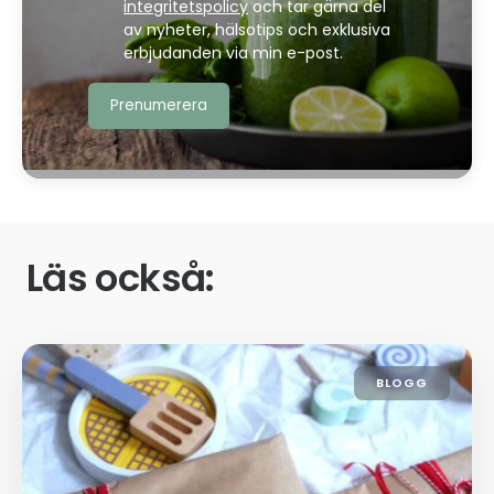
integritetspolicy
och tar gärna del
av nyheter, hälsotips och exklusiva
erbjudanden via min e-post.
Läs också:
BLOGG