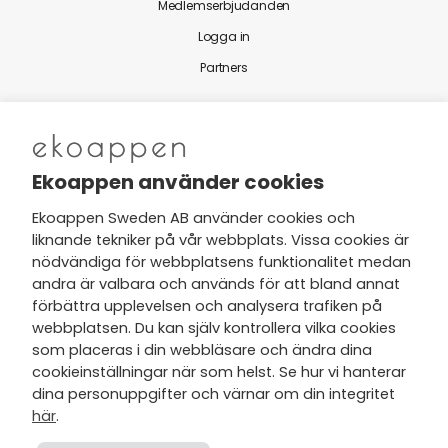
Medlemserbjudanden
Logga in
Partners
Nytt från Ekoappen
Ekoappen använder cookies
Ekoappen Sweden AB använder cookies och
liknande tekniker på vår webbplats. Vissa cookies är
Jag har tagit del av Ekoappens
nödvändiga för webbplatsens funktionalitet medan
personuppgifts- och
andra är valbara och används för att bland annat
integritetspolicy
och tar gärna del
förbättra upplevelsen och analysera trafiken på
av nyheter, hälsotips och exklusiva
webbplatsen. Du kan själv kontrollera vilka cookies
erbjudanden via min e-post.
som placeras i din webbläsare och ändra dina
cookieinställningar när som helst. Se hur vi hanterar
dina personuppgifter och värnar om din integritet
här
.