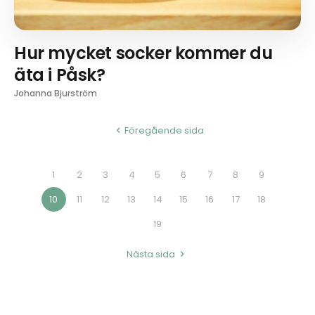
Hur mycket socker kommer du
äta i Påsk?
Johanna Bjurström
Föregående sida
1
2
3
4
5
6
7
8
9
10
11
12
13
14
15
16
17
18
19
Nästa sida