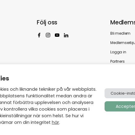
Följ oss
Medlems
Bli medlem
Medlemserbj
Logga in
Partners
ies
es och liknande tekniker på vår webbplats.
Cookie-instä
bbplatsens funktionalitet medan andra är
annat förbättra upplevelsen och analysera
Acceptera
v kontrollera vilka cookies som placeras i
einställningar när som helst. Se hur vi
ärnar om din integritet
här
.
Skapad av
Visionmate