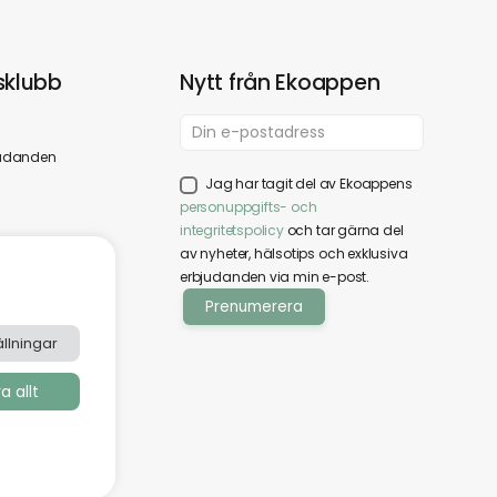
klubb
Nytt från Ekoappen
udanden
Jag har tagit del av Ekoappens
personuppgifts- och
integritetspolicy
och tar gärna del
av nyheter, hälsotips och exklusiva
erbjudanden via min e-post.
llningar
 allt