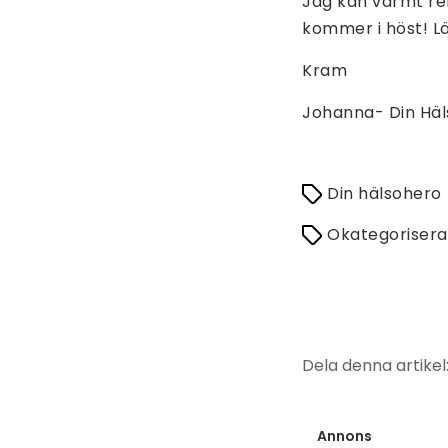
Jag kan varmt re
kommer i höst! L
Kram
Johanna- Din Hä
Din hälsohero
Okategoriser
Dela denna artikel
Annons