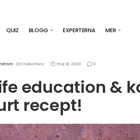
QUIZ
BLOGG
EXPERTERNA
MER
rström
Din hälsohero
maj 18, 2020
0
ife education & 
rt recept!