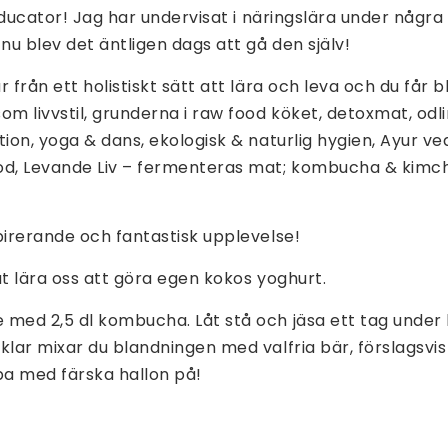
 Educator!
Jag har undervisat i näringslära under några
 nu blev det äntligen dags att gå den själv!
 från ett holistiskt sätt att lära och leva och du får 
om livvstil, grunderna i raw food köket, detoxmat, odli
tion, yoga & dans, ekologisk & naturlig hygien, Ayur ved
od, Levande Liv – fermenteras mat; kombucha & kimc
pirerande och fantastisk upplevelse!
at lära oss att göra egen kokos yoghurt.
 med 2,5 dl kombucha. Låt stå och jäsa ett tag unde
klar mixar du blandningen med valfria bär, förslagsvis 
pa med färska hallon på!