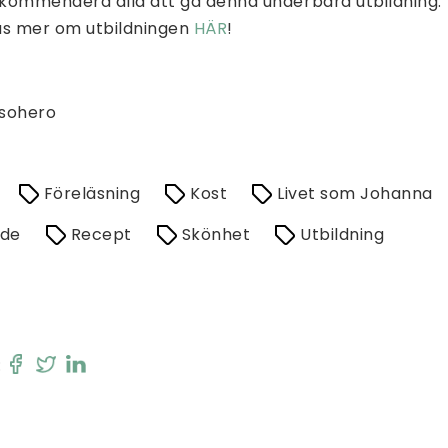
kommendera alla att gå denna underbara utbildning
äs mer om utbildningen
HÄR
!
lsohero
Föreläsning
Kost
Livet som Johanna
ade
Recept
Skönhet
Utbildning
: