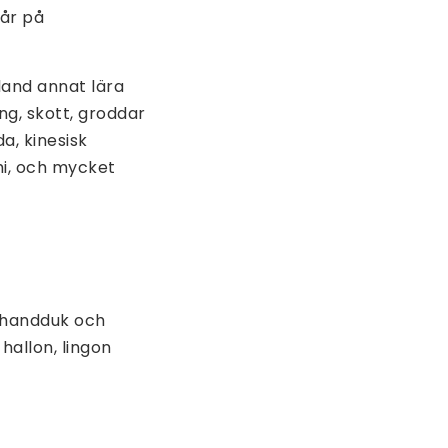
 år på
bland annat lära
ng, skott, groddar
a, kinesisk
hi, och mycket
r handduk och
hallon, lingon