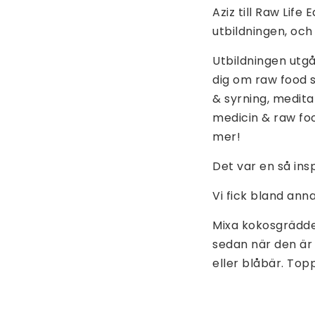
Aziz till Raw Life
utbildningen, och
Utbildningen utgår
dig om raw food s
& syrning, medita
medicin & raw fo
mer!
Det var en så ins
Vi fick bland ann
Mixa kokosgrädde
sedan när den är 
eller blåbär. Top