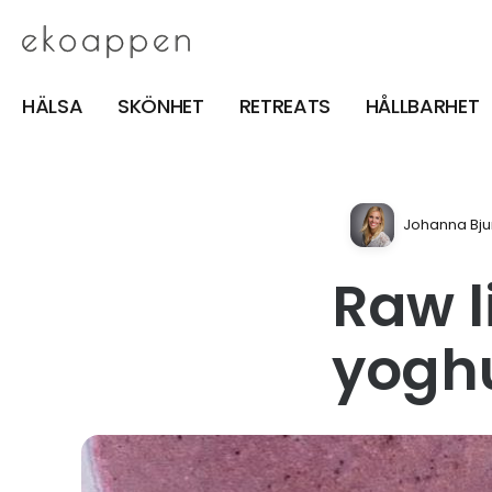
HÄLSA
SKÖNHET
RETREATS
HÅLLBARHET
Johanna Bju
Raw l
yoghu