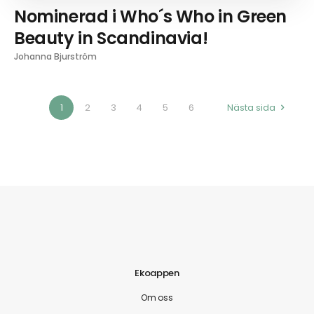
Nominerad i Who´s Who in Green
Beauty in Scandinavia!
Johanna Bjurström
1
2
3
4
5
6
Nästa sida
Ekoappen
Om oss