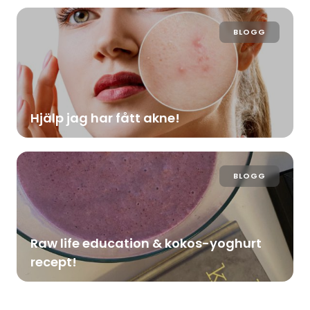
BLOGG
Hjälp jag har fått akne!
BLOGG
Raw life education & kokos-yoghurt
recept!