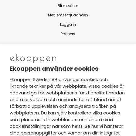
Bli medlem
Medlemserbjudanden
Logga in
Partners
Nytt från Ekoappen
Ekoappen använder cookies
Ekoappen Sweden AB använder cookies och
liknande tekniker på vår webbplats. Vissa cookies är
Jag har tagit del av Ekoappens
nödvändiga för webbplatsens funktionalitet medan
personuppgifts- och
andra är valbara och används för att bland annat
integritetspolicy
och tar gärna del
förbättra upplevelsen och analysera trafiken på
av nyheter, hälsotips och exklusiva
webbplatsen. Du kan själv kontrollera vilka cookies
erbjudanden via min e-post.
som placeras i din webbläsare och ändra dina
cookieinställningar när som helst. Se hur vi hanterar
dina personuppgifter och värnar om din integritet