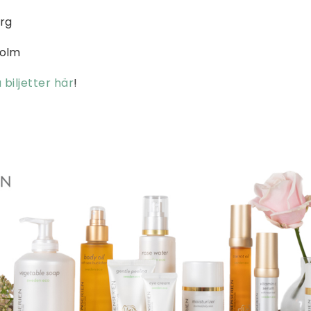
org
holm
biljetter här
!