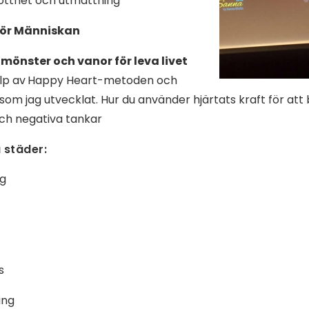
tthet och utmattning
för Människan
mönster och vanor för leva livet
lp av
Happy Heart-metoden och
 jag utvecklat. Hur du använder hjärtats kraft för att bli
och negativa tankar
u städer:
ng
s
ing