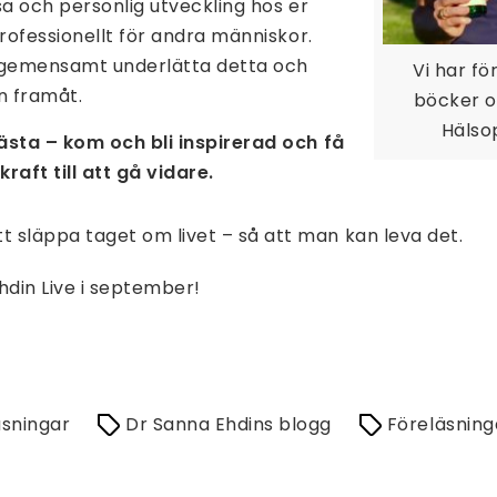
sa och personlig utveckling hos er
professionellt för andra människor.
tt gemensamt underlätta detta och
Vi har f
n framåt.
böcker o
Hälso
ästa – kom och bli inspirerad och få
raft till att gå vidare.
 släppa taget om livet – så att man kan leva det.
hdin Live i september!
äsningar
Dr Sanna Ehdins blogg
Föreläsning