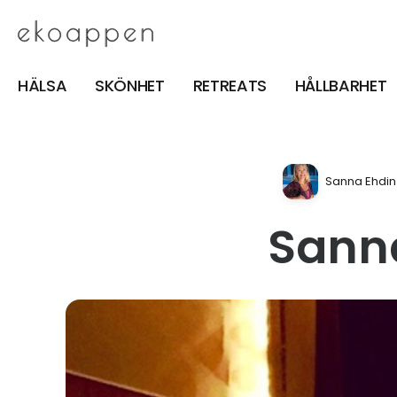
HÄLSA
SKÖNHET
RETREATS
HÅLLBARHET
Sanna Ehdin
Sanna