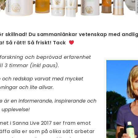
ör skillnad! Du sammanlänkar vetenskap med andli
a! Så rätt! Så friskt! Tack
, forskning och beprövad erfarenhet
l 3 timmar (inkl paus).
ap och redskap varvat med mycket
vningar och lite allvar.
e är en informerande, inspirerande och
 upplevelse!
met i Sanna Live 2017 ser fram emot
äffa alla er som på olika sätt arbetar