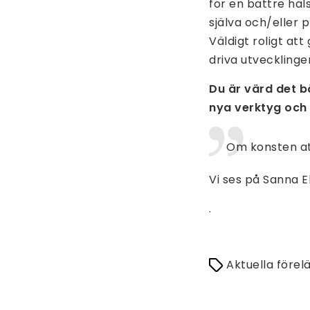
för en bättre häl
själva och/eller 
Väldigt roligt a
driva utvecklinge
Du är värd det b
nya verktyg och k
Om konsten att
Vi ses på Sanna E
.
Aktuella förel