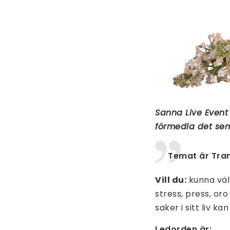
Sanna Live Event 
förmedla det sen
Temat är Tran
Vill du:
kunna välk
stress, press, or
saker i sitt liv 
Ledorden är: