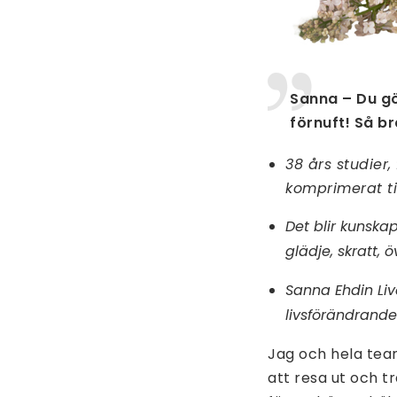
Sanna – Du g
förnuft! Så br
38 års studier
komprimerat til
Det blir kunsk
glädje, skratt, ö
Sanna Ehdin Liv
livsförändrande
Jag och hela tea
att resa ut och tr