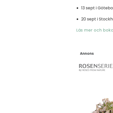
13 sept i Göteb
20 sept i Stock
Läs mer och boka 
Annons