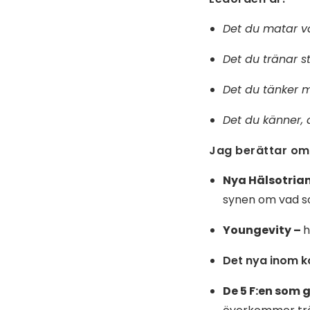
Det du matar v
Det du tränar s
Det du tänker 
Det du känner, 
Jag berättar om
Nya Hälsotria
synen om vad so
Youngevity –
h
Det nya inom k
De 5 F:en som 