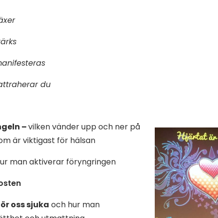
äxer
tärks
manifesteras
attraherar du
ngeln –
vilken vänder upp och ner på
m är viktigast för hälsan
ur man aktiverar föryngringen
osten
gör oss sjuka
och hur man