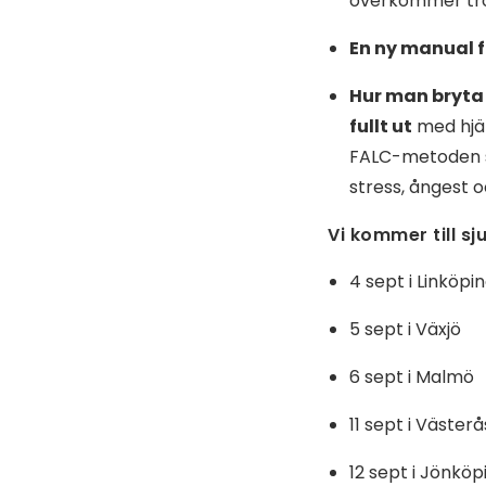
överkommer trö
En ny manual 
Hur man bryta 
fullt ut
med hjä
FALC-metoden som
stress, ångest 
Vi kommer till sj
4 sept i Linköpi
5 sept i Växjö
6 sept i Malmö
11 sept i Västerå
12 sept i Jönköp