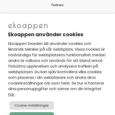
Partners
Nytt från Ekoappen
Ekoappen använder cookies
Ekoappen Sweden AB använder cookies och
liknande tekniker på vår webbplats. Vissa cookies är
Jag har tagit del av Ekoappens
nödvändiga för webbplatsens funktionalitet medan
personuppgifts- och
andra är valbara och används för att bland annat
integritetspolicy
och tar gärna del
förbättra upplevelsen och analysera trafiken på
av nyheter, hälsotips och exklusiva
webbplatsen. Du kan själv kontrollera vilka cookies
erbjudanden via min e-post.
som placeras i din webbläsare och ändra dina
cookieinställningar när som helst. Se hur vi hanterar
dina personuppgifter och värnar om din integritet
här
.
Cookie-inställningar