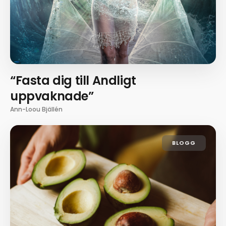
“Fasta dig till Andligt
uppvaknade”
Ann-Loou Bjällén
BLOGG