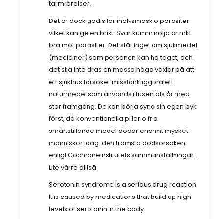
tarmrörelser.
Det är dock godis för inälvsmask o parasiter
vilket kan ge en brist. Svartkumminolja är mkt
bra mot parasiter. Det står inget om sjukmedel
(mediciner) som personen kan ha taget, och
det ska inte dras en massa höga växlar på att
ett sjukhus försöker misstänkliggöra ett
naturmedel som används i tusentals år med
stor framgång. De kan börja syna sin egen byk
först, då konventionella piller o fr a
smärtstillande medel dödar enormt mycket
människor idag. den främsta dödsorsaken
enligt Cochraneinstitutets sammanställningar…
Lite värre alltså.
Serotonin syndrome is a serious drug reaction.
It is caused by medications that build up high
levels of serotonin in the body.