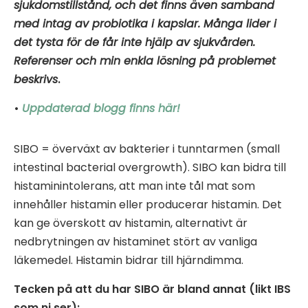
sjukdomstillstånd, och
det finns även samband
med intag av
probiotika i kapslar
.
Många lider i
det tysta för de får inte hjälp av sjukvården.
Referenser och min enkla lösning på problemet
beskrivs
.
•
Uppdaterad blogg finns här!
SIBO = överväxt av bakterier i tunntarmen (small
intestinal bacterial overgrowth). SIBO kan bidra till
histaminintolerans, att man inte tål mat som
innehåller histamin eller producerar histamin. Det
kan ge överskott av histamin, alternativt är
nedbrytningen av histaminet stört av vanliga
läkemedel. Histamin bidrar till hjärndimma.
Tecken på att du har SIBO är bland annat (likt IBS
som ni ser):