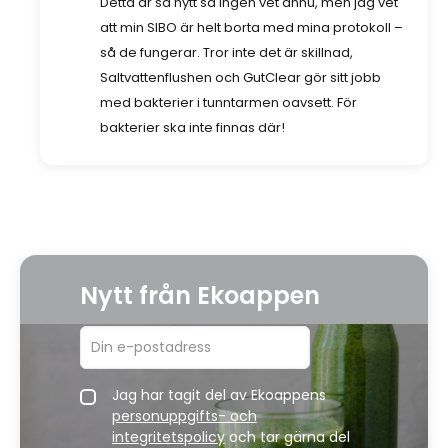
Detta är så nytt så ingen vet ännu, men jag vet
att min SIBO är helt borta med mina protokoll –
så de fungerar. Tror inte det är skillnad,
Saltvattenflushen och GutClear gör sitt jobb
med bakterier i tunntarmen oavsett. För
bakterier ska inte finnas där!
Nytt från Ekoappen
Jag har tagit del av Ekoappens
personuppgifts- och
integritetspolicy
och tar gärna del