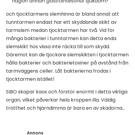
någon annan gastrointestinal sjukdom?
och tjocktarmens slemhinna är bland annat att
tunntarmen endast har ett skyddande skikt av
tarmslem medan tjocktarmen har två. Vid för
många bakterier i tunntarmen kan detta enda
slemskikt hos vissa inte räcka till som skydd.
Däremot kan de tjockare slemskikten i tjocktarmen
hålla bakterier och bakterietoxiner på avstånd från
tarmväggens celler. Låt bakterierna frodas i
tjocktarmen istället!
SIBO skapar kaos och förstör enormt i detta viktiga
organ, vilket påverkar hela kroppen illa. Väldig
trötthet och hjärndimma är bara en av skadorna…
Annons