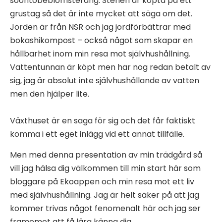
soontobeblomsteräng. Stenen är köpta på ett
grustag så det är inte mycket att säga om det.
Jorden är från NSR och jag jordförbättrar med
bokashikompost – också något som skapar en
hållbarhet inom min resa mot självhushållning.
Vattentunnan är köpt men har nog redan betalt av
sig, jag är absolut inte självhushållande av vatten
men den hjälper lite.
Växthuset är en saga för sig och det får faktiskt
komma i ett eget inlägg vid ett annat tillfälle.
Men med denna presentation av min trädgård så
vill jag hälsa dig välkommen till min start här som
bloggare på Ekoappen och min resa mot ett liv
med självhushållning. Jag är helt säker på att jag
kommer trivas något fenomenalt här och jag ser
framemot att få lära känna dig.