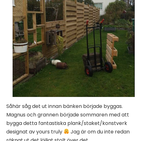
Såhär såg det ut innan bänken började byggas.
Magnus och grannen började sommaren med att
bygga detta fantastiska plank/staket/konstverk
designat av yours truly
Jag är om du inte redan
räknat ut det löjligt stolt över det.