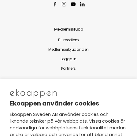
Medlemsklubb
Bli medlem
Medlemserbjudanden
Logga in
Partners
Nytt från Ekoappen
Ekoappen använder cookies
Ekoappen Sweden AB använder cookies och
liknande tekniker på vår webbplats. Vissa cookies är
Jag har tagit del av Ekoappens
nödvändiga för webbplatsens funktionalitet medan
personuppgifts- och
andra är valbara och används för att bland annat
integritetspolicy
och tar gärna del