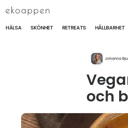
HÄLSA
SKÖNHET
RETREATS
HÅLLBARHET
Johanna Bju
Vegan
och 