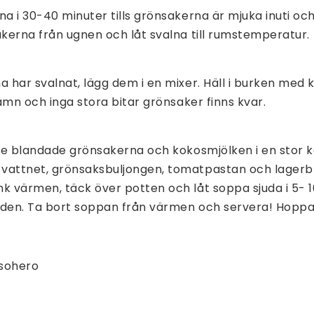
a i 30-40 minuter tills grönsakerna är mjuka inuti och 
akerna från ugnen och låt svalna till rumstemperatur.
a har svalnat, lägg dem i en mixer. Häll i burken med
jämn och inga stora bitar grönsaker finns kvar.
 de blandade grönsakerna och kokosmjölken i en stor k
vattnet, grönsaksbuljongen, tomatpastan och lagerb
k värmen, täck över potten och låt soppa sjuda i 5- 10
iden. Ta bort soppan från värmen och servera! Hopp
lsohero