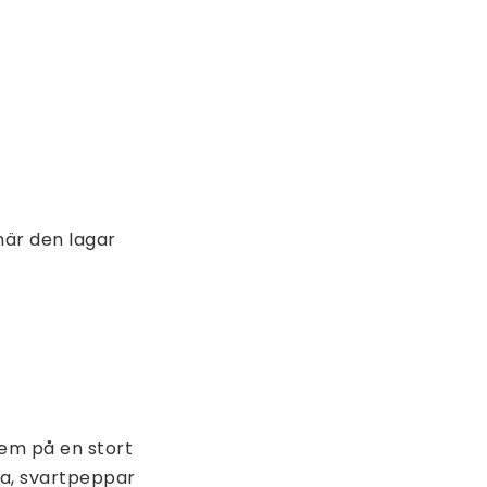
när den lagar
dem på en stort
eja, svartpeppar