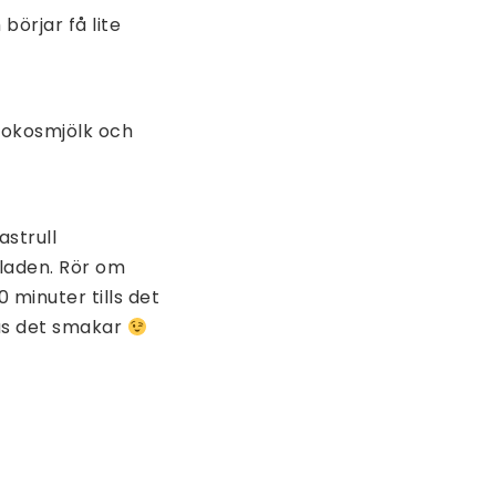
börjar få lite
 kokosmjölk och
astrull
laden. Rör om
 minuter tills det
as det smakar