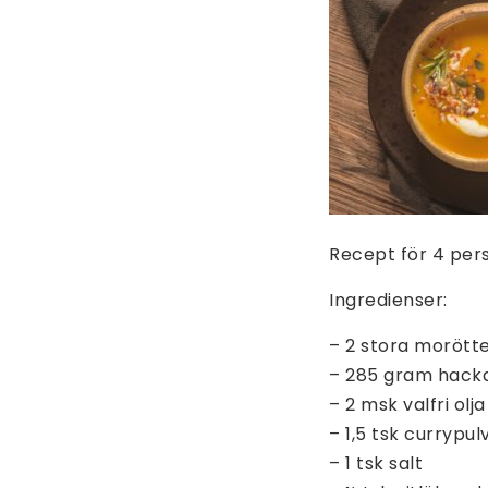
Recept för 4 per
Ingredienser:
– 2 stora morött
– 285 gram hack
– 2 msk valfri ol
– 1,5 tsk currypul
– 1 tsk salt