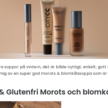
ra soppor på vintern, det är både nyttigt, enkelt, got
mig av en super god morots & blomkålssoppa som är 
& Glutenfri Morots och blom