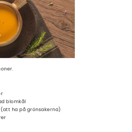
soner.
er
ad blomkål
ja (att ha på grönsakerna)
ver