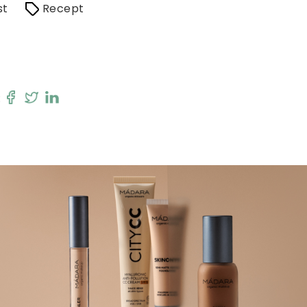
st
Recept
: