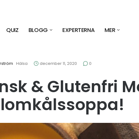
QUIZ
BLOGG
EXPERTERNA
MER
rström
Hälsa
december 11, 2020
0
sk & Glutenfri M
blomkålssoppa!