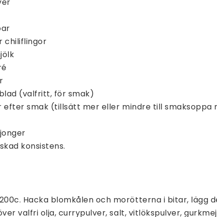
ver
par
chiliflingor
jölk
ré
er
lad (valfritt, för smak)
 efter smak (tillsätt mer eller mindre till smaksoppa 
ljonger
nskad konsistens.
l 200c. Hacka blomkålen och morötterna i bitar, lägg 
ver valfri olja, currypulver, salt, vitlökspulver, gurkm