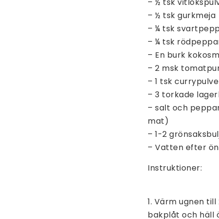
– ½ tsk vitlökspul
– ½ tsk gurkmeja
– ¼ tsk svartpep
– ¼ tsk rödpeppar 
– En burk kokosm
– 2 msk tomatpu
– 1 tsk currypulv
– 3 torkade lagerb
– salt och peppar
mat)
– 1-2 grönsaksbu
– Vatten efter ö
Instruktioner:
1. Värm ugnen til
bakplåt och häll ö