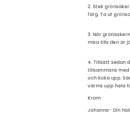
2. Stek grönsakern
färg. Ta ut gröns
3. När grönsakern
mixa tills den är 
4. Tillsätt sedan
tillsammans med 
och koka upp. Sän
värms upp hela t
Kram
Johanna- Din hä