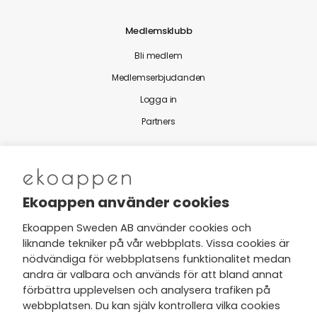
Medlemsklubb
Bli medlem
Medlemserbjudanden
Logga in
Partners
Nytt från Ekoappen
Ekoappen använder cookies
Ekoappen Sweden AB använder cookies och
liknande tekniker på vår webbplats. Vissa cookies är
Jag har tagit del av Ekoappens
nödvändiga för webbplatsens funktionalitet medan
personuppgifts- och
andra är valbara och används för att bland annat
integritetspolicy
och tar gärna del
förbättra upplevelsen och analysera trafiken på
av nyheter, hälsotips och exklusiva
webbplatsen. Du kan själv kontrollera vilka cookies
erbjudanden via min e-post.