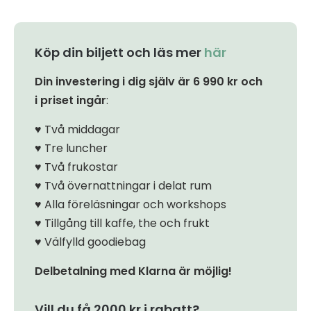
Köp din biljett och läs mer
här
Din investering i dig själv är 6 990 kr och
i priset ingår
:
♥ Två middagar
♥ Tre luncher
♥ Två frukostar
♥ Två övernattningar i delat rum
♥ Alla föreläsningar och workshops
♥ Tillgång till kaffe, the och frukt
♥ Välfylld goodiebag
Delbetalning med Klarna är möjlig!
Vill du få 2000 kr i rabatt?