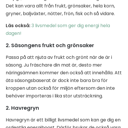
Det kan vara allt från frukt, grönsaker, hela korn,
gryner, baljväxter, nötter, frön, fisk och så vidare.
Läs också:
3 livsmedel som ger dig energi hela
dagen!
2. Säsongens frukt och grönsaker
Passa på att njuta av frukt och grönt när de är i
säsong. Ju fräschare din mat är, desto mer
näringsämnen kommer den också att innehålla. Att
äta säsongsbaserat är dock inte bara bra för
kroppen utan också för miljön eftersom den inte
behöver importeras i lika stor utsträckning.
2. Havregryn
Havregryn är ett billigt livsmedel som kan ge dig en
ordentlig energiboost. Därför brukar de också vara