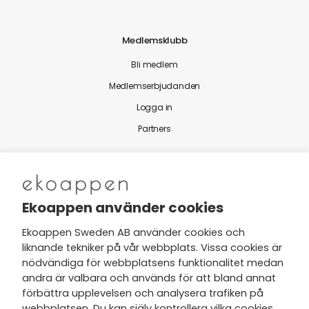
Medlemsklubb
Bli medlem
Medlemserbjudanden
Logga in
Partners
Nytt från Ekoappen
Ekoappen använder cookies
Ekoappen Sweden AB använder cookies och
liknande tekniker på vår webbplats. Vissa cookies är
Jag har tagit del av Ekoappens
nödvändiga för webbplatsens funktionalitet medan
personuppgifts- och
andra är valbara och används för att bland annat
integritetspolicy
och tar gärna del
förbättra upplevelsen och analysera trafiken på
av nyheter, hälsotips och exklusiva
webbplatsen. Du kan själv kontrollera vilka cookies
erbjudanden via min e-post.