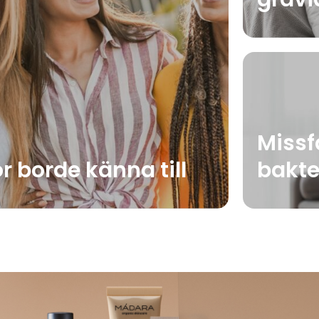
Missf
r borde känna till
bakte