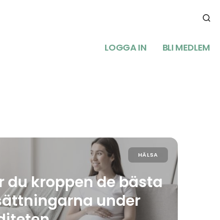
LOGGA IN
BLI MEDLEM
HÄLSA
r du kroppen de bästa
sättningarna under
diteten