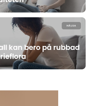
HÄLSA
all kan bero på rubbad
rieflora