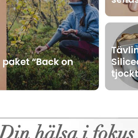
Tävli
s paket “Back on
Silice
tjock