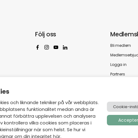
Följ oss
Medlems
Bli medlem
Medlemserbju
Logga in
Partners
ies
es och liknande tekniker på vår webbplats.
Cookie-instä
bbplatsens funktionalitet medan andra är
annat förbättra upplevelsen och analysera
Acceptera
v kontrollera vilka cookies som placeras i
einställningar när som helst. Se hur vi
ärnar om din integritet
här
.
Skapad av
Visionmate