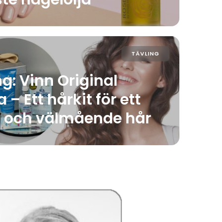
TÄVLING
ng: Vinn Original
a – Ett hårkit för ett
t och välmående hår