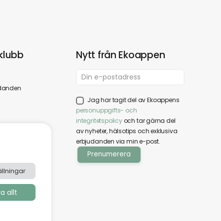
klubb
Nytt från Ekoappen
danden
Jag har tagit del av Ekoappens
personuppgifts- och
integritetspolicy
och tar gärna del
av nyheter, hälsotips och exklusiva
erbjudanden via min e-post.
llningar
 allt