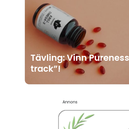
Tävling: Vinn Purenes
track”!
Annons