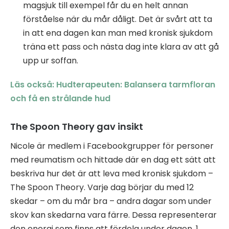
magsjuk till exempel får du en helt annan
förståelse när du mår dåligt. Det är svårt att ta
in att ena dagen kan man med kronisk sjukdom
träna ett pass och nästa dag inte klara av att gå
upp ur soffan.
Läs också: Hudterapeuten: Balansera tarmfloran
och få en strålande hud
The Spoon Theory gav insikt
Nicole är medlem i Facebookgrupper för personer
med reumatism och hittade där en dag ett sätt att
beskriva hur det är att leva med kronisk sjukdom –
The Spoon Theory. Varje dag börjar du med 12
skedar – om du mår bra – andra dagar som under
skov kan skedarna vara färre. Dessa representerar
den energi som finns att fördela under dagen. 1