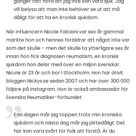
gånger fått höra att jag inte kan vara sjuk. Jag
vill belysa att man inte behöver se ut att må
dåligt för att ha en kronisk sjukdom.
När influencern Nicole Falciani var sex år gammal
märkte hon och hennes föräldrar att något inte var
som det skulle – men det skulle ta ytterligare sex år
innan hon fick diagnosen reumatism, en kronisk
sjukdom hon delar med över en miljon svenskar.
Nicole är 23 år och bor i Stockholm. Hon har drivit
bloggen Nickys.se sedan 2007 och har över 300 000
följare på Instagram. Hon är också ambassadör för
Svenska Reumatiker-förbundet.
Ena dagen mår jag toppen trots min kroniska
sjukdom och nästa dag mår jag jättedåligt. Det
här kan vara svårt för folk att förstå. Är du