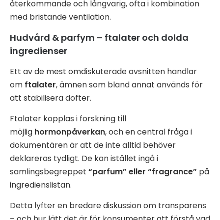
återkommande och långvarig, ofta i kombination
med bristande ventilation.
Hudvård & parfym – ftalater och dolda
ingredienser
Ett av de mest omdiskuterade avsnitten handlar
om
ftalater
, ämnen som bland annat används för
att stabilisera dofter.
Ftalater kopplas i forskning till
möjlig
hormonpåverkan
, och en central fråga i
dokumentären är att de inte alltid behöver
deklareras tydligt. De kan istället ingå i
samlingsbegreppet
“parfum” eller “fragrance”
på
ingredienslistan.
Detta lyfter en bredare diskussion om transparens
– och hur lätt det är för konsumenter att förstå vad