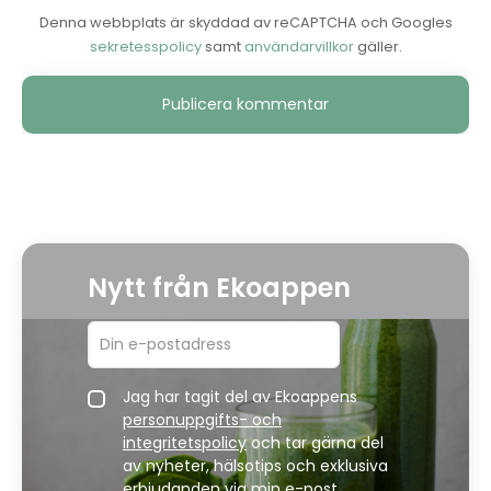
Denna webbplats är skyddad av reCAPTCHA och Googles
sekretesspolicy
samt
användarvillkor
gäller.
Alternative:
Nytt från Ekoappen
Jag har tagit del av Ekoappens
personuppgifts- och
integritetspolicy
och tar gärna del
av nyheter, hälsotips och exklusiva
erbjudanden via min e-post.