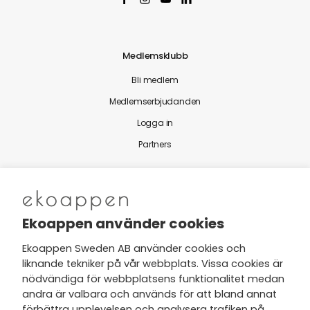
Medlemsklubb
Bli medlem
Medlemserbjudanden
Logga in
Partners
Nytt från Ekoappen
Ekoappen använder cookies
Ekoappen Sweden AB använder cookies och
liknande tekniker på vår webbplats. Vissa cookies är
Jag har tagit del av Ekoappens
nödvändiga för webbplatsens funktionalitet medan
personuppgifts- och
andra är valbara och används för att bland annat
integritetspolicy
och tar gärna del
förbättra upplevelsen och analysera trafiken på