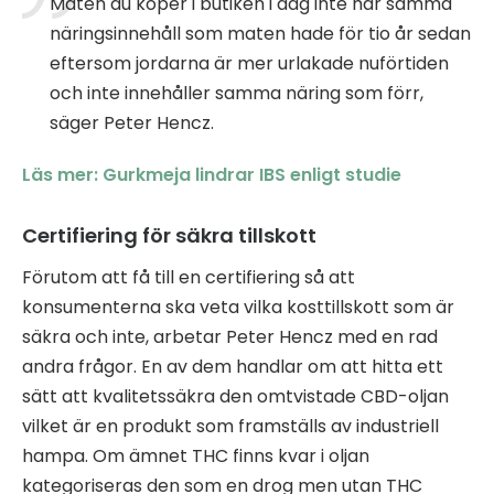
Maten du köper i butiken i dag inte har samma
näringsinnehåll som maten hade för tio år sedan
eftersom jordarna är mer urlakade nuförtiden
och inte innehåller samma näring som förr,
säger Peter Hencz.
Läs mer: Gurkmeja lindrar IBS enligt studie
Certifiering för säkra tillskott
Förutom att få till en certifiering så att
konsumenterna ska veta vilka kosttillskott som är
säkra och inte, arbetar Peter Hencz med en rad
andra frågor. En av dem handlar om att hitta ett
sätt att kvalitetssäkra den omtvistade CBD-oljan
vilket är en produkt som framställs av industriell
hampa. Om ämnet THC finns kvar i oljan
kategoriseras den som en drog men utan THC