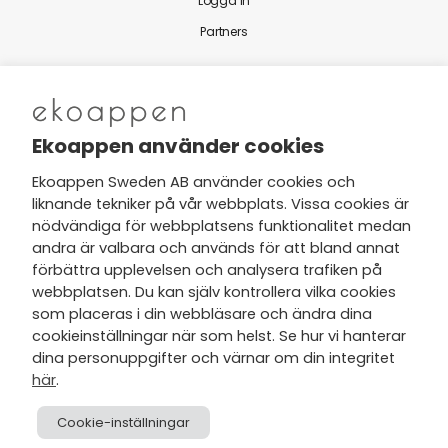
Logga in
Partners
Nytt från Ekoappen
Ekoappen använder cookies
Ekoappen Sweden AB använder cookies och
liknande tekniker på vår webbplats. Vissa cookies är
Jag har tagit del av Ekoappens
nödvändiga för webbplatsens funktionalitet medan
personuppgifts- och
andra är valbara och används för att bland annat
integritetspolicy
och tar gärna del
förbättra upplevelsen och analysera trafiken på
av nyheter, hälsotips och exklusiva
webbplatsen. Du kan själv kontrollera vilka cookies
erbjudanden via min e-post.
som placeras i din webbläsare och ändra dina
cookieinställningar när som helst. Se hur vi hanterar
dina personuppgifter och värnar om din integritet
här
.
Cookie-inställningar