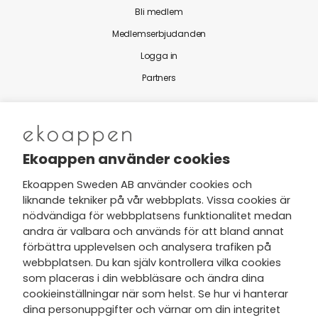
Bli medlem
Medlemserbjudanden
Logga in
Partners
Nytt från Ekoappen
Ekoappen använder cookies
Ekoappen Sweden AB använder cookies och
liknande tekniker på vår webbplats. Vissa cookies är
Jag har tagit del av Ekoappens
nödvändiga för webbplatsens funktionalitet medan
personuppgifts- och
andra är valbara och används för att bland annat
integritetspolicy
och tar gärna del
förbättra upplevelsen och analysera trafiken på
av nyheter, hälsotips och exklusiva
webbplatsen. Du kan själv kontrollera vilka cookies
erbjudanden via min e-post.
som placeras i din webbläsare och ändra dina
cookieinställningar när som helst. Se hur vi hanterar
dina personuppgifter och värnar om din integritet