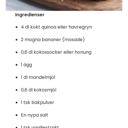
Ingredienser
4 dl kokt quinoa eller havregryn
2 mogna bananer (mosade)
0,6 dl kokossocker eller honung
1 ägg
1 dl mandelmjöl
0,6 dl kokosmjöl
1 tsk bakpulver
En nypa salt
1 tsk vaniljextrakt