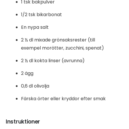
1 tsk bakpulver
1/2 tsk bikarbonat
En nypa salt
2 ½ dl mixade grönsaksrester (till
exempel morötter, zucchini, spenat)
2 ½ dl kokta linser (avrunna)
2 ägg
0,6 dl olivolja
Färska örter eller kryddor efter smak
Instruktioner