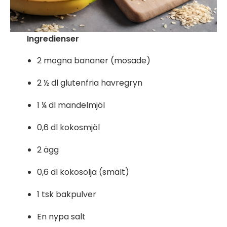
Ingredienser
2 mogna bananer (mosade)
2 ½ dl glutenfria havregryn
1 ¼ dl mandelmjöl
0,6 dl kokosmjöl
2 ägg
0,6 dl kokosolja (smält)
1 tsk bakpulver
En nypa salt