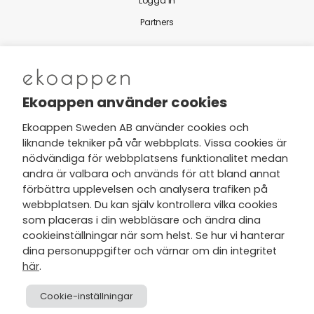
Logga in
Partners
Nytt från Ekoappen
Ekoappen använder cookies
Ekoappen Sweden AB använder cookies och
liknande tekniker på vår webbplats. Vissa cookies är
Jag har tagit del av Ekoappens
nödvändiga för webbplatsens funktionalitet medan
personuppgifts- och
andra är valbara och används för att bland annat
integritetspolicy
och tar gärna del
förbättra upplevelsen och analysera trafiken på
av nyheter, hälsotips och exklusiva
webbplatsen. Du kan själv kontrollera vilka cookies
erbjudanden via min e-post.
som placeras i din webbläsare och ändra dina
cookieinställningar när som helst. Se hur vi hanterar
dina personuppgifter och värnar om din integritet
här
.
Cookie-inställningar