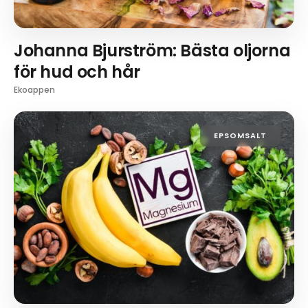
Johanna Bjurström: Bästa oljorna
för hud och hår
Ekoappen
EPSOMSALT