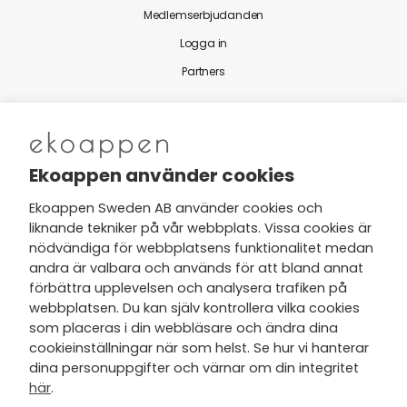
Medlemserbjudanden
Logga in
Partners
Nytt från Ekoappen
Ekoappen använder cookies
Ekoappen Sweden AB använder cookies och
liknande tekniker på vår webbplats. Vissa cookies är
Jag har tagit del av Ekoappens
nödvändiga för webbplatsens funktionalitet medan
personuppgifts- och
andra är valbara och används för att bland annat
integritetspolicy
och tar gärna del
förbättra upplevelsen och analysera trafiken på
av nyheter, hälsotips och exklusiva
webbplatsen. Du kan själv kontrollera vilka cookies
erbjudanden via min e-post.
som placeras i din webbläsare och ändra dina
cookieinställningar när som helst. Se hur vi hanterar
dina personuppgifter och värnar om din integritet
här
.