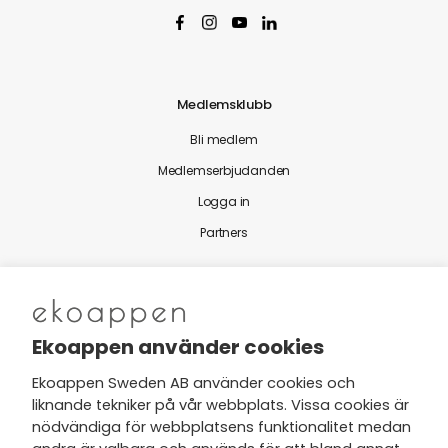
Medlemsklubb
Bli medlem
Medlemserbjudanden
Logga in
Partners
Nytt från Ekoappen
Ekoappen använder cookies
Ekoappen Sweden AB använder cookies och
liknande tekniker på vår webbplats. Vissa cookies är
Jag har tagit del av Ekoappens
nödvändiga för webbplatsens funktionalitet medan
personuppgifts- och