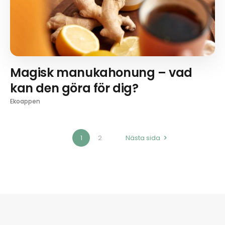
Magisk manukahonung – vad
kan den göra för dig?
Ekoappen
1
2
Nästa sida