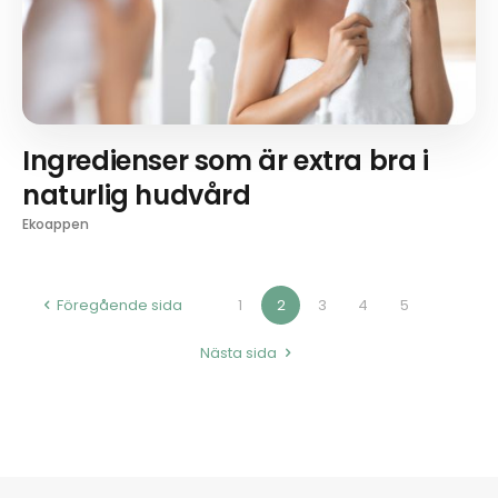
Ingredienser som är extra bra i
naturlig hudvård
Ekoappen
Föregående sida
1
2
3
4
5
Nästa sida