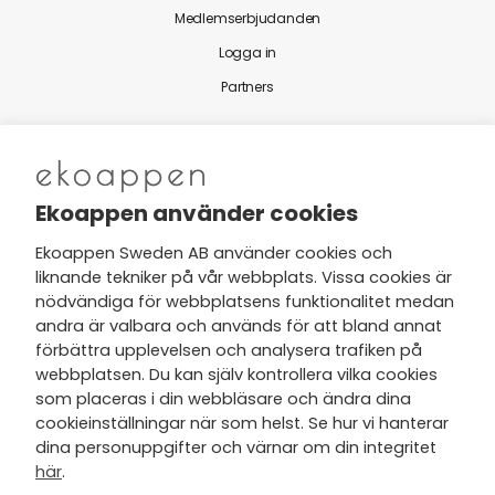
Medlemserbjudanden
Logga in
Partners
Nytt från Ekoappen
Ekoappen använder cookies
Ekoappen Sweden AB använder cookies och
liknande tekniker på vår webbplats. Vissa cookies är
Jag har tagit del av Ekoappens
nödvändiga för webbplatsens funktionalitet medan
personuppgifts- och
andra är valbara och används för att bland annat
integritetspolicy
och tar gärna del
förbättra upplevelsen och analysera trafiken på
av nyheter, hälsotips och exklusiva
webbplatsen. Du kan själv kontrollera vilka cookies
erbjudanden via min e-post.
som placeras i din webbläsare och ändra dina
cookieinställningar när som helst. Se hur vi hanterar
dina personuppgifter och värnar om din integritet
här
.