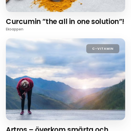
Curcumin ”the all in one solution”!
Ekoappen
C-VITAMIN
Artros – överkom smärta och