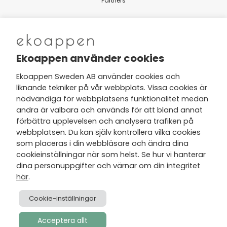
Partners
Nytt från Ekoappen
Ekoappen använder cookies
Ekoappen Sweden AB använder cookies och
liknande tekniker på vår webbplats. Vissa cookies är
Jag har tagit del av Ekoappens
nödvändiga för webbplatsens funktionalitet medan
personuppgifts- och
andra är valbara och används för att bland annat
integritetspolicy
och tar gärna del
förbättra upplevelsen och analysera trafiken på
av nyheter, hälsotips och exklusiva
webbplatsen. Du kan själv kontrollera vilka cookies
erbjudanden via min e-post.
som placeras i din webbläsare och ändra dina
cookieinställningar när som helst. Se hur vi hanterar
dina personuppgifter och värnar om din integritet
här
.
Cookie-inställningar
Acceptera allt
Skapad av
Visionmate