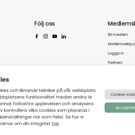
Följ oss
Medlems
Bli medlem
Medlemserbju
Logga in
Partners
ies
es och liknande tekniker på vår webbplats.
Cookie-instä
bbplatsens funktionalitet medan andra är
annat förbättra upplevelsen och analysera
Acceptera
v kontrollera vilka cookies som placeras i
einställningar när som helst. Se hur vi
ärnar om din integritet
här
.
Skapad av
Visionmate