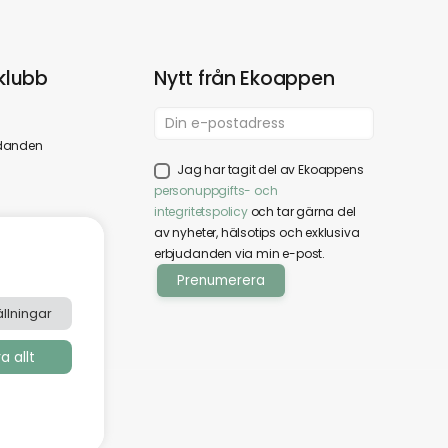
klubb
Nytt från Ekoappen
danden
Jag har tagit del av Ekoappens
personuppgifts- och
integritetspolicy
och tar gärna del
av nyheter, hälsotips och exklusiva
erbjudanden via min e-post.
llningar
 allt