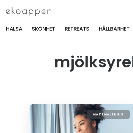
HÄLSA
SKÖNHET
RETREATS
HÅLLBARHET
mjölksyre
MATSMÄLTNING