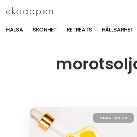
HÄLSA
SKÖNHET
RETREATS
HÅLLBARHET
morotsolj
MOROTSOLJA