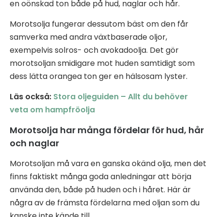
en oönskad ton både på hud, naglar och hår.
Morotsolja fungerar dessutom bäst om den får
samverka med andra växtbaserade oljor,
exempelvis solros- och avokadoolja. Det gör
morotsoljan smidigare mot huden samtidigt som
dess lätta orangea ton ger en hälsosam lyster.
Läs också:
Stora oljeguiden – Allt du behöver
veta om hampfröolja
Morotsolja har många fördelar för hud, hår
och naglar
Morotsoljan må vara en ganska okänd olja, men det
finns faktiskt många goda anledningar att börja
använda den, både på huden och i håret. Här är
några av de främsta fördelarna med oljan som du
kanske inte kände till.