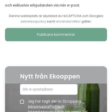
och exklusiva erbjudanden via min e-post.
Denna webbplats är skyddad av reCAPTCHA och Googles
sekretesspolicy
samt
användarvillkor
gäller.
Alternative:
Nytt från Ekoappen
Jag har tagit del av Ekoappens
personuppgifts- och
integritetspolicy
och tar gärna del