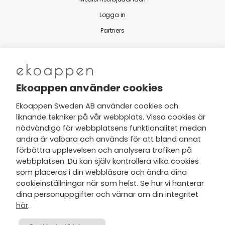
Logga in
Partners
Nytt från Ekoappen
Ekoappen använder cookies
Ekoappen Sweden AB använder cookies och
liknande tekniker på vår webbplats. Vissa cookies är
Jag har tagit del av Ekoappens
nödvändiga för webbplatsens funktionalitet medan
personuppgifts- och
andra är valbara och används för att bland annat
integritetspolicy
och tar gärna del
förbättra upplevelsen och analysera trafiken på
av nyheter, hälsotips och exklusiva
webbplatsen. Du kan själv kontrollera vilka cookies
erbjudanden via min e-post.
som placeras i din webbläsare och ändra dina
cookieinställningar när som helst. Se hur vi hanterar
dina personuppgifter och värnar om din integritet
här
.