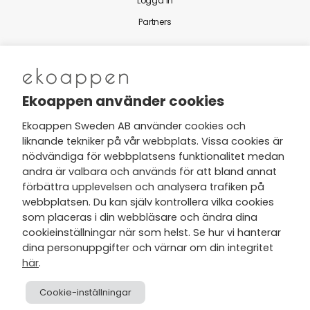
Logga in
Partners
Nytt från Ekoappen
Ekoappen använder cookies
Ekoappen Sweden AB använder cookies och
liknande tekniker på vår webbplats. Vissa cookies är
Jag har tagit del av Ekoappens
nödvändiga för webbplatsens funktionalitet medan
personuppgifts- och
andra är valbara och används för att bland annat
integritetspolicy
och tar gärna del
förbättra upplevelsen och analysera trafiken på
av nyheter, hälsotips och exklusiva
webbplatsen. Du kan själv kontrollera vilka cookies
erbjudanden via min e-post.
som placeras i din webbläsare och ändra dina
cookieinställningar när som helst. Se hur vi hanterar
dina personuppgifter och värnar om din integritet
här
.
Cookie-inställningar