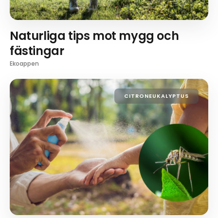
Naturliga tips mot mygg och
fästingar
Ekoappen
CITRONEUKALYPTUS